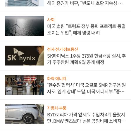
해외 증권가 비판, "반도체 호황 지속성 의
문"
사회
미국 법원 "트럼프 정부 풍력 프로젝트 동결
조치는 위법", 해제 명령 내려
전자·전기·정보통신
SK하이닉스 1주당 375원 현금배당 실시, 추
가 주주환원 계획 9월 공개 예정
화학·에너지
'한수원 협력사' 미국 오클로 SMR 연구용 원
자로 '임계 상태' 도달, 미국 에너지부 "중요
한 이정표"
자동차·부품
BYD코리아 가격 앞세워 수입차 4위 올랐지
만, BMW·벤츠보다 높은 공임비에 소비자
불만 폭발