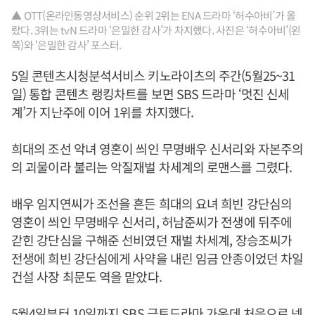
▲ OTT(온라인동영상서비스) 순위 2위는 ENA 드라마 ‘허수아비’가 올
랐다. 3위는 tvN 드라마 ‘은밀한 감사’가 차지했다. 사진은 ‘허수아비’(왼
쪽)와 ‘은밀한 감사’ 포스터.
5일 콘텐츠시청분석서비스 키노라이츠의 주간(5월25~31
일) 통합 콘텐츠 랭킹차트를 보면 SBS 드라마 ‘멋진 신세
계’가 지난주에 이어 1위를 차지했다.
희대의 조선 악녀 영혼이 씌인 무명배우 신서리와 자본주의
의 괴물이라 불리는 악질재벌 차세계의 로맨스를 그렸다.
배우 임지연씨가 조선을 흔든 희대의 요녀 희빈 강단심의
영혼이 씌인 무명배우 신서리, 허남준씨가 전생에 뒤주에
갇힌 강단심을 구해준 선비였던 재벌 차세계, 장승조씨가
전생에 희빈 강단심에게 사약을 내린 임금 안종이었던 차일
건설 사장 최문도 역을 맡았다.
5월4일부터 10일까지 SBS 금토드라마 가운데 처음으로 넷