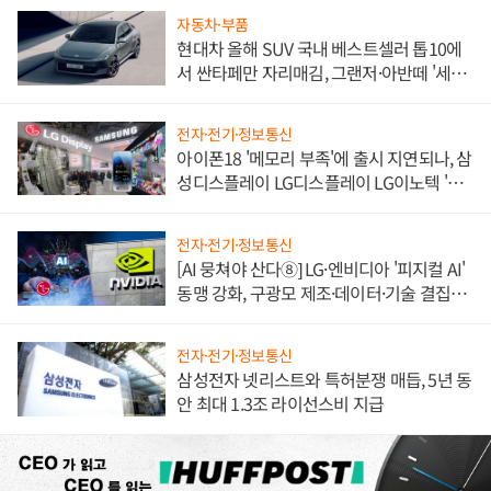
자동차·부품
현대차 올해 SUV 국내 베스트셀러 톱10에
서 싼타페만 자리매김, 그랜저·아반떼 '세단
쌍끌이'로 내수 방어
전자·전기·정보통신
아이폰18 '메모리 부족'에 출시 지연되나, 삼
성디스플레이 LG디스플레이 LG이노텍 '탈
애플' 수익 다각화 속도
전자·전기·정보통신
[AI 뭉쳐야 산다⑧] LG·엔비디아 '피지컬 AI'
동맹 강화, 구광모 제조·데이터·기술 결집
해 종합 로보틱스 기업으로
전자·전기·정보통신
삼성전자 넷리스트와 특허분쟁 매듭, 5년 동
안 최대 1.3조 라이선스비 지급