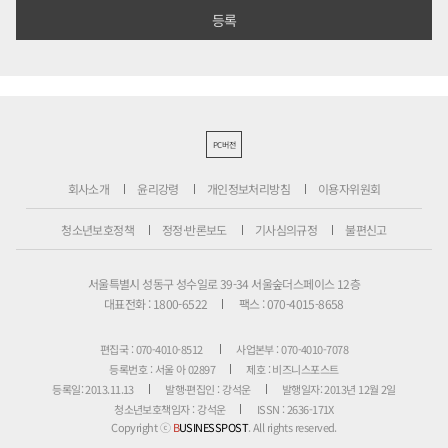
PC버전
회사소개
윤리강령
개인정보처리방침
이용자위원회
청소년보호정책
정정·반론보도
기사심의규정
불편신고
서울특별시 성동구 성수일로 39-34 서울숲더스페이스 12층
대표전화 : 1800-6522
팩스 : 070-4015-8658
편집국 : 070-4010-8512
사업본부 : 070-4010-7078
등록번호 : 서울 아 02897
제호 : 비즈니스포스트
등록일: 2013.11.13
발행·편집인 : 강석운
발행일자: 2013년 12월 2일
청소년보호책임자 : 강석운
ISSN : 2636-171X
Copyright ⓒ
B
USINESSPOST
. All rights reserved.