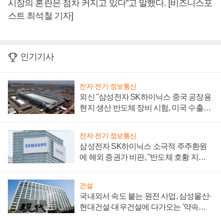
시장의 혼란은 점차 커지고 있다”고 말했다. [비즈니스포
스트 최석철 기자]
인기기사
전자·전기·정보통신
외신 "삼성전자 SK하이닉스 중국 공장용
현지 생산 반도체 장비 시험, 미국 수출통
제 대비"
전자·전기·정보통신
삼성전자 SK하이닉스 소극적 주주환원
에 해외 증권가 비판, "반도체 호황 지속
성 의문"
건설
국내외서 속도 붙는 원전 사업, 삼성물산·
현대건설·대우건설에 다가오는 '약속의
시간'