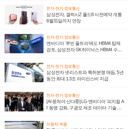
전자·전기·정보통신
삼성전자, 갤럭시Z 폴드8 사전예약 개통
8월31일까지 연장
전자·전기·정보통신
엔비디아 '루빈 울트라'에도 HBM4 탑재
검토, 삼성전자·SK하이닉스 HBM4 수율
에 주도권 갈린다
전자·전기·정보통신
삼성전자 넷리스트와 특허분쟁 매듭, 5년
동안 최대 1.3조 라이선스비 지급
전자·전기·정보통신
[AI 뭉쳐야 산다⑧] LG·엔비디아 '피지컬 A
I' 동맹 강화, 구광모 제조·데이터·기술 결
집해 종합 로보틱스 기업으로
자동차·부품