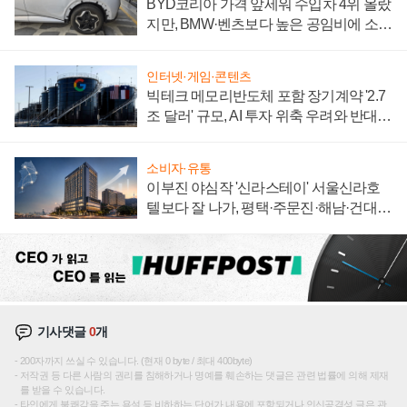
BYD코리아 가격 앞세워 수입차 4위 올랐
지만, BMW·벤츠보다 높은 공임비에 소비
자 불만 폭발
인터넷·게임·콘텐츠
빅테크 메모리반도체 포함 장기계약 '2.7
조 달러' 규모, AI 투자 위축 우려와 반대
신호
소비자·유통
이부진 야심작 '신라스테이' 서울신라호
텔보다 잘 나가, 평택·주문진·해남·건대로
성장판 더 넓힌다
기사댓글
0
개
200자까지 쓰실 수 있습니다. (현재 0 byte / 최대 400byte)
저작권 등 다른 사람의 권리를 침해하거나 명예를 훼손하는 댓글은 관련 법률에 의해 제재
를 받을 수 있습니다.
타인에게 불쾌감을 주는 욕설 등 비하하는 단어가 내용에 포함되거나 인신공격성 글은 관