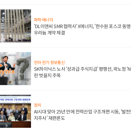
화학·에너지
'DL이앤씨 SMR 협력사' X에너지, '한수원 포스코 
우라늄 계약 체결
전자·전기·정보통신
SK하이닉스 노사 '성과급 주식지급' 평행선, 곽노정 'N
란 벗을지 주목
정치
AI시대 맞아 25년 만에 전력산업 구조개편 시동, '발전5
지주사' 재편론도