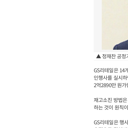
▲ 정재찬 공정
GS리테일은 14
인행사를 실시하
2억2890만 원
재고소진 방법은 
하는 것이 원칙이
GS리테일은 행