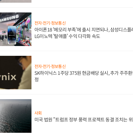
전자·전기·정보통신
아이폰18 '메모리 부족'에 출시 지연되나, 삼성디스
LG이노텍 '탈애플' 수익 다각화 속도
전자·전기·정보통신
SK하이닉스 1주당 375원 현금배당 실시, 추가 주주환
정
사회
미국 법원 "트럼프 정부 풍력 프로젝트 동결 조치는 위