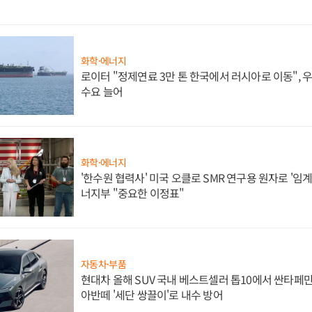
화학·에너지
로이터 "정제연료 3만 톤 한국에서 러시아로 이동",
수요 늘어
화학·에너지
'한수원 협력사' 미국 오클로 SMR 연구용 원자로 '임계 
너지부 "중요한 이정표"
자동차·부품
현대차 올해 SUV 국내 베스트셀러 톱10에서 싼타페만
아반떼 '세단 쌍끌이'로 내수 방어