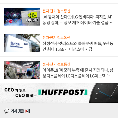
한 이정표"
전자·전기·정보통신
[AI 뭉쳐야 산다⑧] LG·엔비디아 '피지컬 AI'
동맹 강화, 구광모 제조·데이터·기술 결집
해 종합 로보틱스 기업으로
전자·전기·정보통신
삼성전자 넷리스트와 특허분쟁 매듭, 5년 동
안 최대 1.3조 라이선스비 지급
전자·전기·정보통신
아이폰18 '메모리 부족'에 출시 지연되나, 삼
성디스플레이 LG디스플레이 LG이노텍 '탈
애플' 수익 다각화 속도
기사댓글
0
개