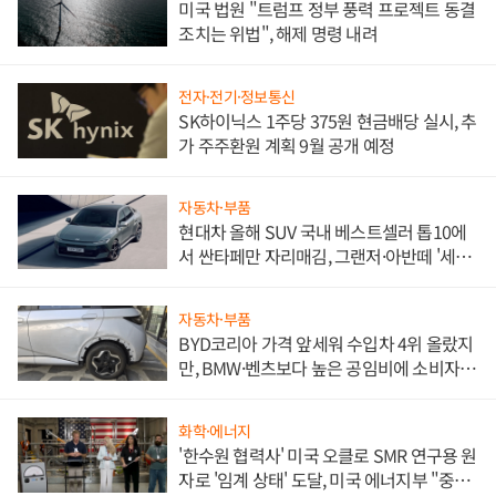
미국 법원 "트럼프 정부 풍력 프로젝트 동결
조치는 위법", 해제 명령 내려
전자·전기·정보통신
SK하이닉스 1주당 375원 현금배당 실시, 추
가 주주환원 계획 9월 공개 예정
자동차·부품
현대차 올해 SUV 국내 베스트셀러 톱10에
서 싼타페만 자리매김, 그랜저·아반떼 '세단
쌍끌이'로 내수 방어
자동차·부품
BYD코리아 가격 앞세워 수입차 4위 올랐지
만, BMW·벤츠보다 높은 공임비에 소비자
불만 폭발
화학·에너지
'한수원 협력사' 미국 오클로 SMR 연구용 원
자로 '임계 상태' 도달, 미국 에너지부 "중요