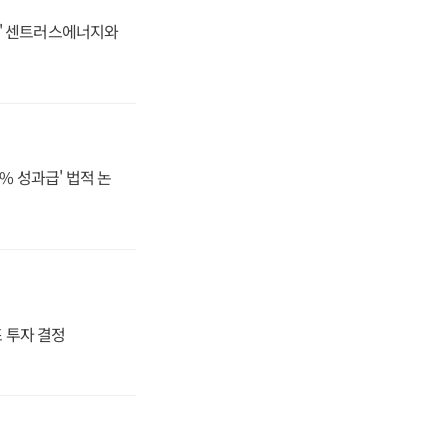
동맹' 센트러스에너지와
% 성과급' 법적 논
4조 투자 결정