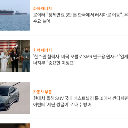
화학·에너지
로이터 "정제연료 3만 톤 한국에서 러시아로 이동",
수요 늘어
화학·에너지
'한수원 협력사' 미국 오클로 SMR 연구용 원자로 '임계 
너지부 "중요한 이정표"
자동차·부품
현대차 올해 SUV 국내 베스트셀러 톱10에서 싼타페만
아반떼 '세단 쌍끌이'로 내수 방어