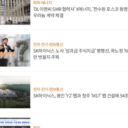
화학·에너지
'DL이앤씨 SMR 협력사' X에너지, '한수원 포스코 
우라늄 계약 체결
전자·전기·정보통신
SK하이닉스 노사 '성과급 주식지급' 평행선, 곽노정 'N
란 벗을지 주목
전자·전기·정보통신
SK하이닉스, 용인 'Y2' 팹과 청주 'M17' 팹 건설에 5
정치