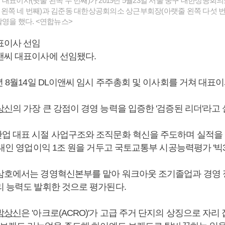
대표이사(윗줄 왼쪽 두 번째)가 2019년 5월23일 서울 중구 대한상공회
왼쪽 네 번째)과 김준동 대한상공회의소 상근부회장(아랫줄 왼쪽 다섯 번
촬영을 했다. <연합뉴스>
표이사 선임
앤씨 대표이사에 선임됐다.
4년 8월14일 DL이앤씨 임시 주주총회 및 이사회를 거쳐 대표
상신
의 가장 큰 강점이 경영 능력을 입증한 '검증된 리더'라고
산업 대표 시절 사업구조와 조직문화 혁신을 주도하며 실적을 
최대인 영업이익 1조 원을 거두고 국토교통부 시공능력평가 '빅3
 삼호에서는 경영혁신본부를 맡아 워크아웃 조기졸업과 경영
리 능력도 발휘한 것으로 평가된다.
박상신
은 '아크로(ACRO)'가 고급 주거 단지의 상징으로 자리