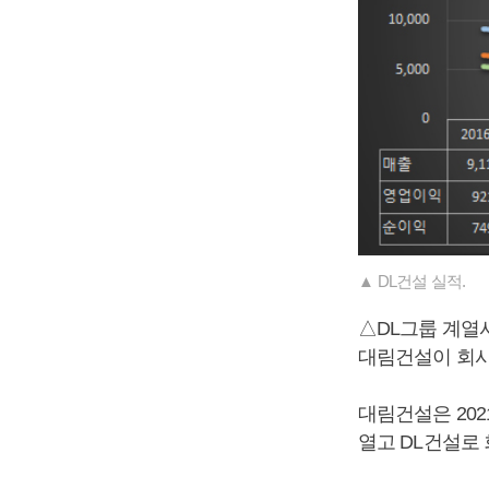
▲ DL건설 실적.
△DL그룹 계열
대림건설이 회사
대림건설은 20
열고 DL건설로