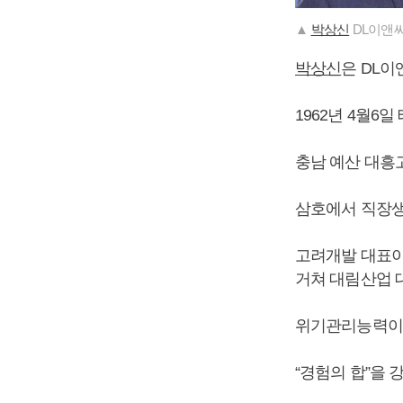
▲
박상신
DL이앤씨
박상신
은 DL이
1962년 4월6일
충남 예산 대흥
삼호에서 직장생
고려개발 대표이
거쳐 대림산업 
위기관리능력이 
“경험의 합”을