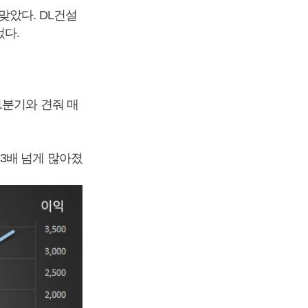
맞았다. DL건설
컸다.
년 1분기와 견줘 매
로 3배 넘게 많아졌