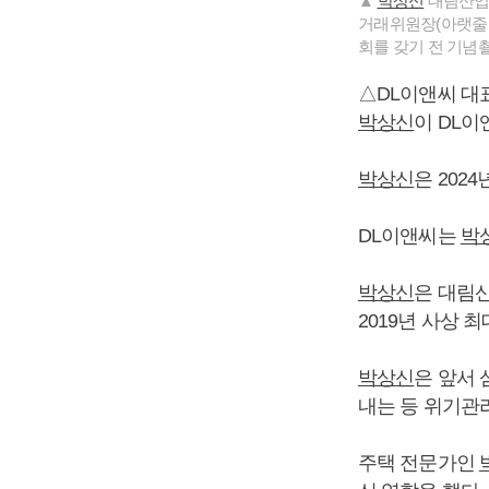
▲
박상신
대림산업 
거래위원장(아랫줄 
회를 갖기 전 기념
△DL이앤씨 대
박상신
이 DL이
박상신
은 202
DL이앤씨는
박
박상신
은 대림
2019년 사상 
박상신
은 앞서
내는 등 위기관
주택 전문가인