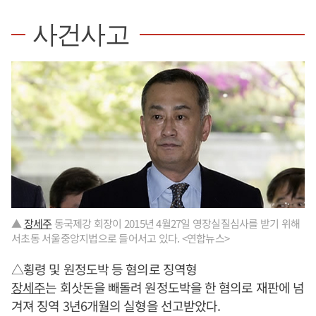
사건사고
▲
장세주
동국제강 회장이 2015년 4월27일 영장실질심사를 받기 위해
서초동 서울중앙지법으로 들어서고 있다. <연합뉴스>
△횡령 및 원정도박 등 혐의로 징역형
장세주
는 회삿돈을 빼돌려 원정도박을 한 혐의로 재판에 넘
겨져 징역 3년6개월의 실형을 선고받았다.