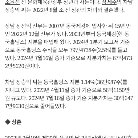
조윤선
전 문화체육관광부 장관과 사돈이다.
장세주
의 차남
장승익 씨는 2022년 8월 조 전 장관의 차녀와 결혼했다.
장남 장선익 전무는 2007년 동국제강에 입사한 뒤 15년 만
인 2022년 12월 전무가 됐다. 2003년부터 동국제강(현 동
국홀딩스) 지분을 매입해 왔다. 2024년 1분기 보고서 기준
으로 동국홀딩스 주식을 모두 79만4738주(2.5%)를 들고
있다. 2024년 7월16일 종가 기준으로 지분가치는 67억473
2만5620원이다.
차남 장승익 씨는 동국홀딩스 지분 1.14%(36만987주)를
지니고 있다. 2023년 4월11일 종가 기준으로 56억1150만
원 규모다. 2024년 7월16일 종가 기준 지분가치는 30억647
7만9630원으로 줄어들었다.
◆ 상훈
2003년 3월19일 제30회 상공의 날 기념식에서 금탑산업훈