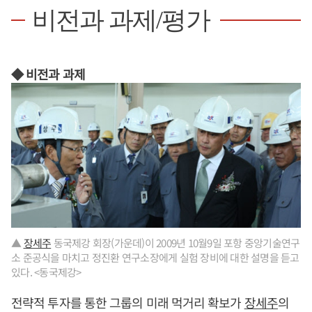
비전과 과제/평가
◆ 비전과 과제
▲
장세주
동국제강 회장(가운데)이 2009년 10월9일 포항 중앙기술연구
소 준공식을 마치고 정진환 연구소장에게 실험 장비에 대한 설명을 듣고
있다. <동국제강>
전략적 투자를 통한 그룹의 미래 먹거리 확보가
장세주
의