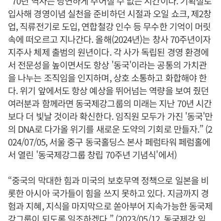
“70년 역사는 당연하게 주어질 수 없는 시간이다. 기획실로
입사해 경영이념 실천을 준비하던 시절과 오일 쇼크, 제2창
업, 직류전기로 도입, 연합철강 인수 등 무수한 기억이 머릿
속에 떠오르고 지나간다. 올해(2024년)는 창사 70주년이자
지주사 체제 출범의 원년이다. 각 사가 독립된 경영 환경에
서 전문성을 높이면서도 항상 '동국'이라는 공통의 가치관
을 나누는 조직임을 인지하며, 상호 소통하고 화합해야 한
다. 위기 앞에서도 항상 예상을 뛰어넘는 역량을 보여 줬던
여러분과 함께라면 동국제강그룹의 미래는 지난 70년 시간
보다 더 빛날 것이라 확신한다. 임직원 모두가 가진 '동국'만
의 DNA로 다가올 위기를 새로운 도약의 기회로 만들자.” (2
024/07/05, 서울 중구 동국홀딩스 본사 페럼타워 페럼홀에
서 열린 '동국제강그룹 창립 70주년 기념식'에서)
“중국의 막대한 힘과 미국의 보호무역 정책으로 일본을 비
롯한 아시아 국가들이 힘을 쓰지 못하고 있다. 지금까지 경
험과 지혜, 지식을 마지막으로 쏟아부어 지속가능한 동국제
강그룹이 되도록 일조하겠다.” (2023/05/12, 동국제강 임