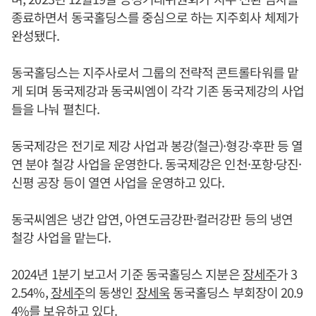
종료하면서 동국홀딩스를 중심으로 하는 지주회사 체제가
완성됐다.
동국홀딩스는 지주사로서 그룹의 전략적 콘트롤타워를 맡
게 되며 동국제강과 동국씨엠이 각각 기존 동국제강의 사업
들을 나눠 펼친다.
동국제강은 전기로 제강 사업과 봉강(철근)·형강·후판 등 열
연 분야 철강 사업을 운영한다. 동국제강은 인천·포항·당진·
신평 공장 등이 열연 사업을 운영하고 있다.
동국씨엠은 냉간 압연, 아연도금강판·컬러강판 등의 냉연
철강 사업을 맡는다.
2024년 1분기 보고서 기준 동국홀딩스 지분은
장세주
가 3
2.54%,
장세주
의 동생인
장세욱
동국홀딩스 부회장이 20.9
4%를 보유하고 있다.