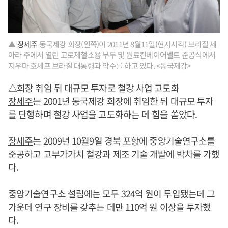
▲
장세주
동국제강 회장(왼쪽)이 2011년 8월11일(현지시각) 브라질 세
아라 주에서 열린 고로제철소용 부두 및 원료컨베이어벨트 준공식에서
지우마 호세프 브라질 대통령과 악수를 하고 있다. <동국제강>
△회장 취임 뒤 대규모 투자로 철강 사업 고도화
장세주
는 2001년 동국제강 회장에 취임한 뒤 대규모 투자
를 단행하며 철강 사업을 고도화하는 데 힘을 쏟았다.
장세주
는 2009년 10월9일 경북 포항에 중앙기술연구소를
준공하고 고부가가치 철강과 제조 기술 개발에 박차를 가했
다.
중앙기술연구소 설립에는 모두 324억 원이 투입됐는데 그
가운데 연구 장비를 갖추는 데만 110억 원 이상을 투자했
다.