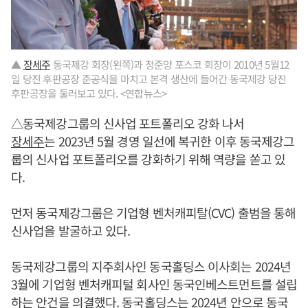
▲
장세주
동국제강 회장(왼쪽)과 정준양 포스코 회장이 2010년 5월12
일 당진 후판공장 준공식을 마치고 본격 생산에 들어간 동국제강 당진
후판공장을 둘러보고 있다. <연합뉴스>
△동국제강그룹의 신사업 포트폴리오 강화 나서
장세주
는 2023년 5월 경영 일선에 복귀한 이후 동국제강그
룹의 신사업 포트폴리오를 강화하기 위해 역량을 쏟고 있
다.
먼저 동국제강그룹은 기업형 벤처캐피탈(CVC) 출범을 통해
신사업을 발굴하고 있다.
동국제강그룹의 지주회사인 동국홀딩스 이사회는 2024년
3월에 기업형 벤처캐피털 회사인 동국인베스트먼트를 설립
하는 안건을 의결했다. 동국홀딩스는 2024년 안으로 동국