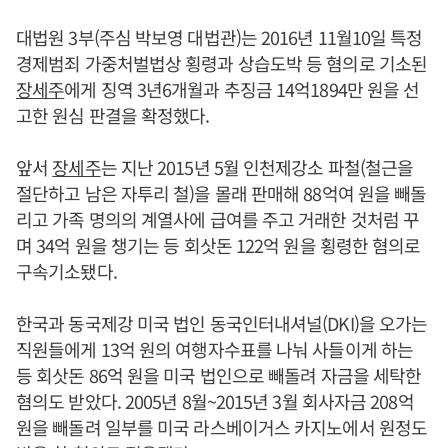
대법원 3부(주심 박보영 대법관)는 2016년 11월10일 특정
경제범죄 가중처벌법상 횡령과 상습도박 등 혐의로 기소된
장세주
에게 징역 3년6개월과 추징금 14억1894만 원을 선
고한 원심 판결을 확정했다.
앞서
장세주
는 지난 2015년 5월 인천제강소 파철(철근을
절단하고 남은 자투리 철)을 몰래 판매해 88억여 원을 빼돌
리고 가족 명의의 계열사에 급여를 주고 거래한 것처럼 꾸
며 34억 원을 챙기는 등 회삿돈 122억 원을 횡령한 혐의로
구속기소됐다.
한국과 동국제강 미국 법인 동국인터내셔널(DKI)을 오가는
직원들에게 13억 원의 여행자수표를 나눠 사들이게 하는
등 회삿돈 86억 원을 미국 법인으로 빼돌려 자금을 세탁한
혐의도 받았다. 2005년 8월~2015년 3월 회사자금 208억
원을 빼돌려 일부를 미국 라스베이거스 카지노에서 원정도