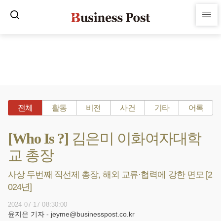
전체
활동
비전
사건
기타
어록
[Who Is ?] 김은미 이화여자대학
교 총장
사상 두번째 직선제 총장, 해외 교류·협력에 강한 면모 [2
024년]
2024-07-17 08:30:00
윤지은 기자 - jeyme@businesspost.co.kr