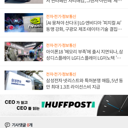
서 싼타페만 자리매김, 그랜저·아반떼 '세단
쌍끌이'로 내수 방어
전자·전기·정보통신
[AI 뭉쳐야 산다⑧] LG·엔비디아 '피지컬 AI'
동맹 강화, 구광모 제조·데이터·기술 결집
해 종합 로보틱스 기업으로
전자·전기·정보통신
아이폰18 '메모리 부족'에 출시 지연되나, 삼
성디스플레이 LG디스플레이 LG이노텍 '탈
애플' 수익 다각화 속도
전자·전기·정보통신
삼성전자 넷리스트와 특허분쟁 매듭, 5년 동
안 최대 1.3조 라이선스비 지급
기사댓글
0
개