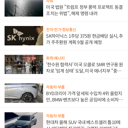
사회
미국 법원 "트럼프 정부 풍력 프로젝트 동결
조치는 위법", 해제 명령 내려
전자·전기·정보통신
SK하이닉스 1주당 375원 현금배당 실시, 추
가 주주환원 계획 9월 공개 예정
화학·에너지
'한수원 협력사' 미국 오클로 SMR 연구용 원
자로 '임계 상태' 도달, 미국 에너지부 "중요
한 이정표"
자동차·부품
BYD코리아 가격 앞세워 수입차 4위 올랐지
만, BMW·벤츠보다 높은 공임비에 소비자
불만 폭발
자동차·부품
현대차 올해 SUV 국내 베스트셀러 톱10에