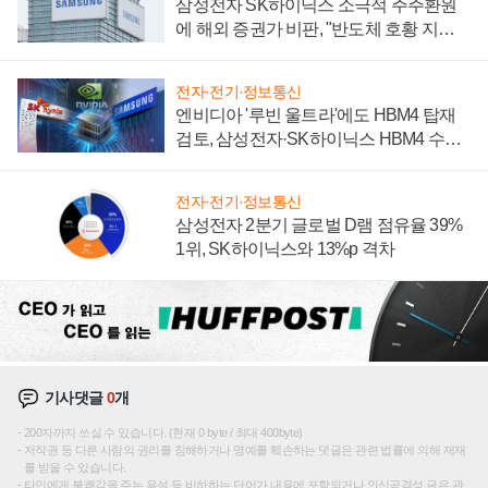
삼성전자 SK하이닉스 소극적 주주환원
에 해외 증권가 비판, "반도체 호황 지속
성 의문"
전자·전기·정보통신
엔비디아 '루빈 울트라'에도 HBM4 탑재
검토, 삼성전자·SK하이닉스 HBM4 수율
에 주도권 갈린다
전자·전기·정보통신
삼성전자 2분기 글로벌 D램 점유율 39%
1위, SK하이닉스와 13%p 격차
기사댓글
0
개
200자까지 쓰실 수 있습니다. (현재 0 byte / 최대 400byte)
저작권 등 다른 사람의 권리를 침해하거나 명예를 훼손하는 댓글은 관련 법률에 의해 제재
를 받을 수 있습니다.
타인에게 불쾌감을 주는 욕설 등 비하하는 단어가 내용에 포함되거나 인신공격성 글은 관