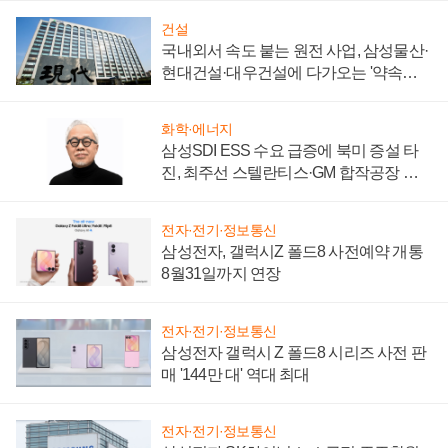
건설
국내외서 속도 붙는 원전 사업, 삼성물산·
현대건설·대우건설에 다가오는 '약속의
시간'
화학·에너지
삼성SDI ESS 수요 급증에 북미 증설 타
진, 최주선 스텔란티스·GM 합작공장 건
설 재추진하나
전자·전기·정보통신
삼성전자, 갤럭시Z 폴드8 사전예약 개통
8월31일까지 연장
전자·전기·정보통신
삼성전자 갤럭시 Z 폴드8 시리즈 사전 판
매 '144만 대' 역대 최대
전자·전기·정보통신