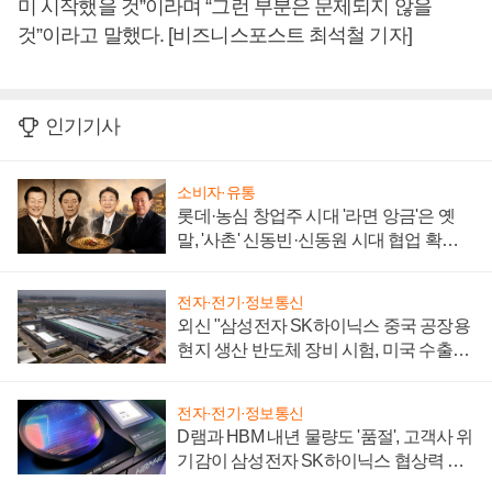
미 시작했을 것”이라며 “그런 부분은 문제되지 않을
것”이라고 말했다. [비즈니스포스트 최석철 기자]
인기기사
소비자·유통
롯데·농심 창업주 시대 '라면 앙금'은 옛
말, '사촌' 신동빈·신동원 시대 협업 확대
일로
전자·전기·정보통신
외신 "삼성전자 SK하이닉스 중국 공장용
현지 생산 반도체 장비 시험, 미국 수출통
제 대비"
전자·전기·정보통신
D램과 HBM 내년 물량도 '품절', 고객사 위
기감이 삼성전자 SK하이닉스 협상력 더
키워