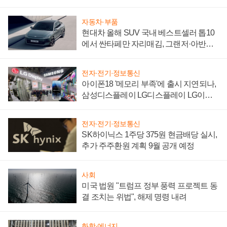
"중요한 이정표"
자동차·부품
현대차 올해 SUV 국내 베스트셀러 톱10
에서 싼타페만 자리매김, 그랜저·아반떼
'세단 쌍끌이'로 내수 방어
전자·전기·정보통신
아이폰18 '메모리 부족'에 출시 지연되나,
삼성디스플레이 LG디스플레이 LG이노
텍 '탈애플' 수익 다각화 속도
전자·전기·정보통신
SK하이닉스 1주당 375원 현금배당 실시,
추가 주주환원 계획 9월 공개 예정
사회
미국 법원 "트럼프 정부 풍력 프로젝트 동
결 조치는 위법", 해제 명령 내려
화학·에너지