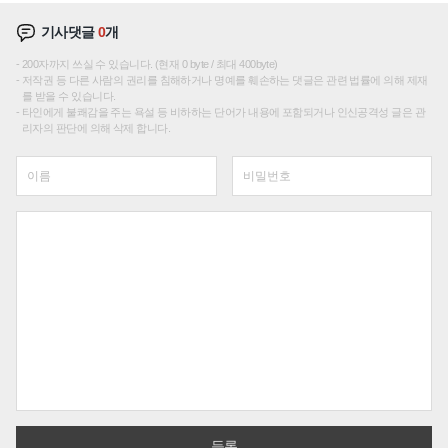
기사댓글
0
개
200자까지 쓰실 수 있습니다. (현재 0 byte / 최대 400byte)
저작권 등 다른 사람의 권리를 침해하거나 명예를 훼손하는 댓글은 관련 법률에 의해 제재
를 받을 수 있습니다.
타인에게 불쾌감을 주는 욕설 등 비하하는 단어가 내용에 포함되거나 인신공격성 글은 관
리자의 판단에 의해 삭제 합니다.