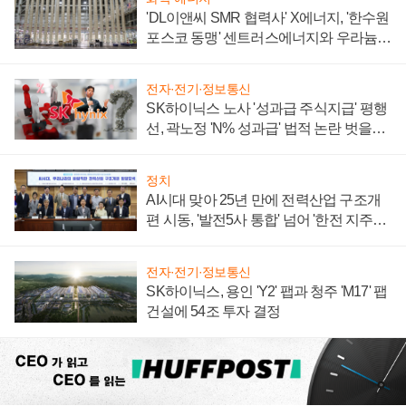
'DL이앤씨 SMR 협력사' X에너지, '한수원
포스코 동맹' 센트러스에너지와 우라늄
계약 체결
전자·전기·정보통신
SK하이닉스 노사 '성과급 주식지급' 평행
선, 곽노정 'N% 성과급' 법적 논란 벗을지
주목
정치
AI시대 맞아 25년 만에 전력산업 구조개
편 시동, '발전5사 통합' 넘어 '한전 지주사'
재편론도
전자·전기·정보통신
SK하이닉스, 용인 'Y2' 팹과 청주 'M17' 팹
건설에 54조 투자 결정