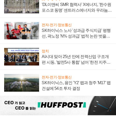
'DL이앤씨 SMR 협력사' X에너지, '한수원
포스코 동맹' 센트러스에너지와 우라늄
계약 체결
전자·전기·정보통신
SK하이닉스 노사 '성과급 주식지급' 평행
선, 곽노정 'N% 성과급' 법적 논란 벗을지
주목
정치
AI시대 맞아 25년 만에 전력산업 구조개
편 시동, '발전5사 통합' 넘어 '한전 지주사'
재편론도
전자·전기·정보통신
SK하이닉스, 용인 'Y2' 팹과 청주 'M17' 팹
건설에 54조 투자 결정