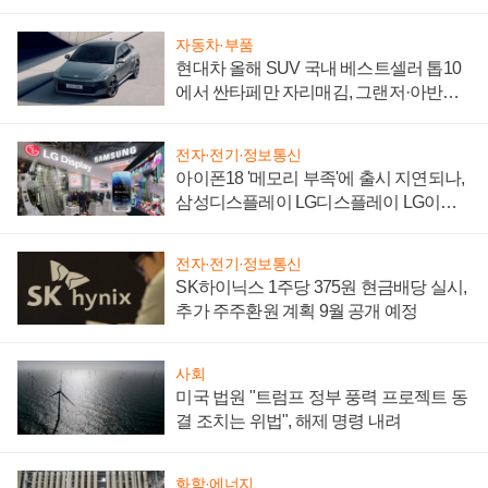
"중요한 이정표"
자동차·부품
현대차 올해 SUV 국내 베스트셀러 톱10
에서 싼타페만 자리매김, 그랜저·아반떼
'세단 쌍끌이'로 내수 방어
전자·전기·정보통신
아이폰18 '메모리 부족'에 출시 지연되나,
삼성디스플레이 LG디스플레이 LG이노
텍 '탈애플' 수익 다각화 속도
전자·전기·정보통신
SK하이닉스 1주당 375원 현금배당 실시,
추가 주주환원 계획 9월 공개 예정
사회
미국 법원 "트럼프 정부 풍력 프로젝트 동
결 조치는 위법", 해제 명령 내려
화학·에너지