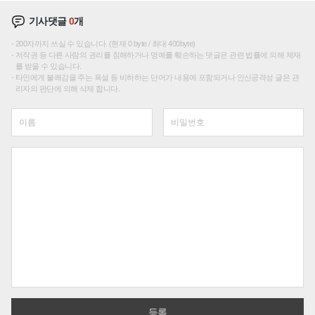
기사댓글
0
개
200자까지 쓰실 수 있습니다. (현재 0 byte / 최대 400byte)
저작권 등 다른 사람의 권리를 침해하거나 명예를 훼손하는 댓글은 관련 법률에 의해 제재
를 받을 수 있습니다.
타인에게 불쾌감을 주는 욕설 등 비하하는 단어가 내용에 포함되거나 인신공격성 글은 관
리자의 판단에 의해 삭제 합니다.