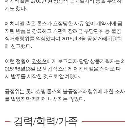
에치비엘은 2700만 원 상당의 집기설치비 등을 투입하
기도 했다.
에치비엘 측은 롭스가 △정당한 사유 없이 계약서에 금
지된 반품을 강요하고 △판매장려금 부당편취 등 불공
정거래행위를 일삼았다며 2015년 8월 공정거래위원회
에 신고했다.
이런 정황이
강성현
에게 보고되자 담당 상품기획자는 2
015년8월13일 오전 갑작스럽게 에치비엘을 상대로 다
시 발주를 시작한 것으로 알려졌다.
공정위는 롯데쇼핑 롭스의 불공정거래행위에 대한 조사
를 벌였지만 제재에 나서지는 않았다.
경력/학력/가족