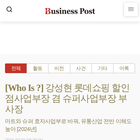
전체
활동
비전
사건
기타
어록
[Who Is ?] 강성현 롯데쇼핑 할인
점사업부장 겸 슈퍼사업부장 부
사장
마트와 슈퍼 효자사업부로 바꿔, 유통산업 전반 이해도
높아 [2024년]