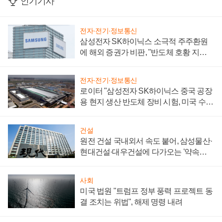
인기기사
전자·전기·정보통신
삼성전자 SK하이닉스 소극적 주주환원
에 해외 증권가 비판, "반도체 호황 지속
성 의문"
전자·전기·정보통신
로이터 "삼성전자 SK하이닉스 중국 공장
용 현지 생산 반도체 장비 시험, 미국 수출
통제 대비"
건설
원전 건설 국내외서 속도 붙어, 삼성물산·
현대건설·대우건설에 다가오는 '약속의
시간'
사회
미국 법원 "트럼프 정부 풍력 프로젝트 동
결 조치는 위법", 해제 명령 내려