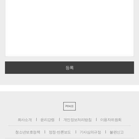
PC버전
회사소개
윤리강령
개인정보처리방침
이용자위원회
청소년보호정책
정정·반론보도
기사심의규정
불편신고