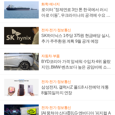
화학·에너지
로이터 "정제연료 3만 톤 한국에서 러시
아로 이동", 우크라이나의 공격에 수요 늘
어
전자·전기·정보통신
SK하이닉스 1주당 375원 현금배당 실시,
추가 주주환원 계획 9월 공개 예정
자동차·부품
BYD코리아 가격 앞세워 수입차 4위 올랐
지만, BMW·벤츠보다 높은 공임비에 소비
자 불만 폭발
전자·전기·정보통신
삼성전자, 갤럭시Z 폴드8 사전예약 개통
8월31일까지 연장
전자·전기·정보통신
[AI 뭉쳐야 산다⑧] LG·엔비디아 '피지컬 A