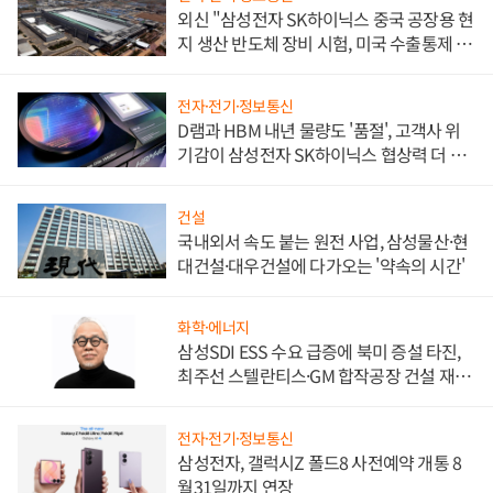
외신 "삼성전자 SK하이닉스 중국 공장용 현
지 생산 반도체 장비 시험, 미국 수출통제 대
비"
전자·전기·정보통신
D램과 HBM 내년 물량도 '품절', 고객사 위
기감이 삼성전자 SK하이닉스 협상력 더 키
워
건설
국내외서 속도 붙는 원전 사업, 삼성물산·현
대건설·대우건설에 다가오는 '약속의 시간'
화학·에너지
삼성SDI ESS 수요 급증에 북미 증설 타진,
최주선 스텔란티스·GM 합작공장 건설 재추
진하나
전자·전기·정보통신
삼성전자, 갤럭시Z 폴드8 사전예약 개통 8
월31일까지 연장