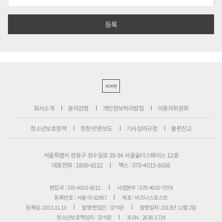
PC버전
회사소개
윤리강령
개인정보처리방침
이용자위원회
청소년보호정책
정정·반론보도
기사심의규정
불편신고
서울특별시 성동구 성수일로 39-34 서울숲더스페이스 12층
대표전화 : 1800-6522
팩스 : 070-4015-8658
편집국 : 070-4010-8512
사업본부 : 070-4010-7078
등록번호 : 서울 아 02897
제호 : 비즈니스포스트
등록일: 2013.11.13
발행·편집인 : 강석운
발행일자: 2013년 12월 2일
청소년보호책임자 : 강석운
ISSN : 2636-171X