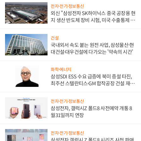
전자·전기·정보통신
외신 "삼성전자 SK하이닉스 중국 공장용 현
지 생산 반도체 장비 시험, 미국 수출통제 대
비"
건설
국내외서 속도 붙는 원전 사업, 삼성물산·현
대건설·대우건설에 다가오는 '약속의 시간'
화학·에너지
삼성SDI ESS 수요 급증에 북미 증설 타진,
최주선 스텔란티스·GM 합작공장 건설 재추
진하나
전자·전기·정보통신
삼성전자, 갤럭시Z 폴드8 사전예약 개통 8
월31일까지 연장
전자·전기·정보통신
삼성전자 갤럭시 Z 폴드8 시리즈 사전 판매