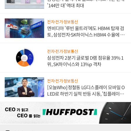
'144만 대' 역대 최대
전자·전기·정보통신
엔비디아 '루빈 울트라'에도 HBM4 탑재 검
토, 삼성전자·SK하이닉스 HBM4 수율에 주
도권 갈린다
전자·전기·정보통신
삼성전자 2분기 글로벌 D램 점유율 39% 1
위, SK하이닉스와 13%p 격차
전자·전기·정보통신
[오늘Who] 정철동 LG디스플레이 모바일 O
LED로 하반기 실적 반등 시동, '칩플레이
션'에 가격 인하 압박은 부담