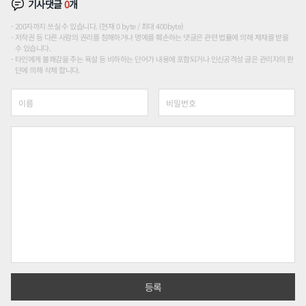
기사댓글
0
개
200자까지 쓰실 수 있습니다. (현재 0 byte / 최대 400byte)
저작권 등 다른 사람의 권리를 침해하거나 명예를 훼손하는 댓글은 관련 법률에 의해 제재를 받을
수 있습니다.
타인에게 불쾌감을 주는 욕설 등 비하하는 단어가 내용에 포함되거나 인신공격성 글은 관리자의 판
단에 의해 삭제 합니다.