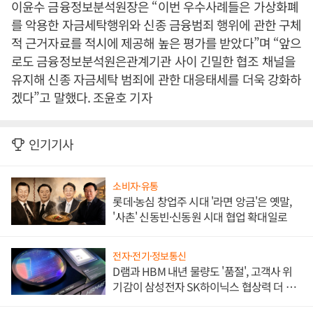
이윤수 금융정보분석원장은 “이번 우수사례들은 가상화폐
를 악용한 자금세탁행위와 신종 금융범죄 행위에 관한 구체
적 근거자료를 적시에 제공해 높은 평가를 받았다”며 “앞으
로도 금융정보분석원은관계기관 사이 긴밀한 협조 채널을
유지해 신종 자금세탁 범죄에 관한 대응태세를 더욱 강화하
겠다”고 말했다. 조윤호 기자
인기기사
소비자·유통
롯데·농심 창업주 시대 '라면 앙금'은 옛말,
'사촌' 신동빈·신동원 시대 협업 확대일로
전자·전기·정보통신
D램과 HBM 내년 물량도 '품절', 고객사 위
기감이 삼성전자 SK하이닉스 협상력 더 키
워