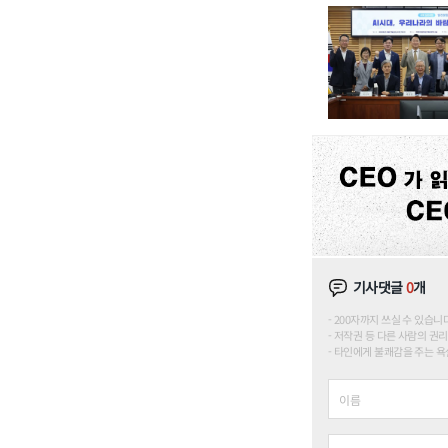
기사댓글
0
개
200자까지 쓰실 수 있습니다. (
저작권 등 다른 사람의 권리
타인에게 불쾌감을 주는 욕설