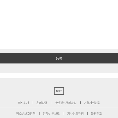
PC버전
회사소개
윤리강령
개인정보처리방침
이용자위원회
청소년보호정책
정정·반론보도
기사심의규정
불편신고