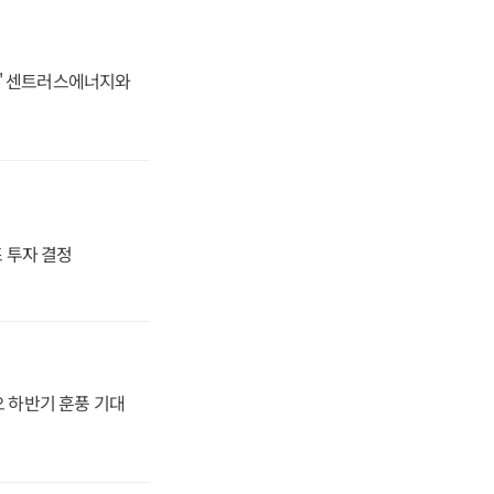
동맹' 센트러스에너지와
4조 투자 결정
오 하반기 훈풍 기대