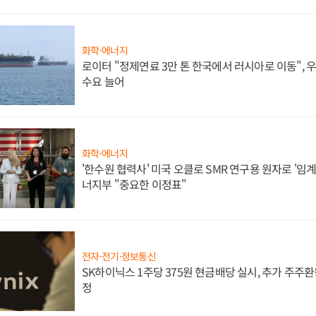
화학·에너지
로이터 "정제연료 3만 톤 한국에서 러시아로 이동",
수요 늘어
화학·에너지
'한수원 협력사' 미국 오클로 SMR 연구용 원자로 '임계 
너지부 "중요한 이정표"
전자·전기·정보통신
SK하이닉스 1주당 375원 현금배당 실시, 추가 주주환
정