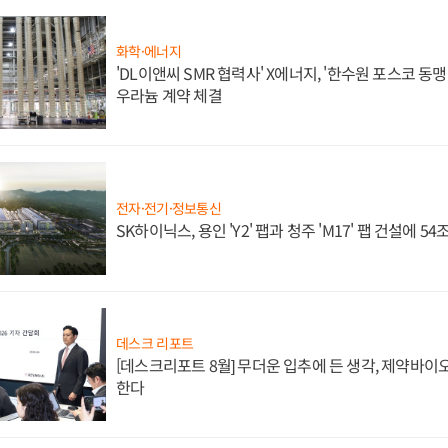
화학·에너지
'DL이앤씨 SMR 협력사' X에너지, '한수원 포스코 
우라늄 계약 체결
전자·전기·정보통신
SK하이닉스, 용인 'Y2' 팹과 청주 'M17' 팹 건설에 5
데스크 리포트
[데스크리포트 8월] 무더운 입추에 든 생각, 제약바이
한다