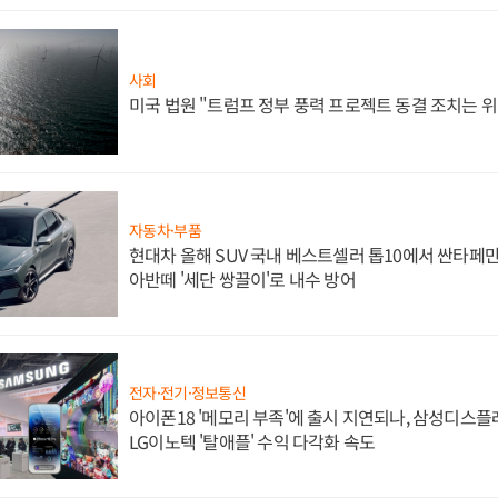
사회
미국 법원 "트럼프 정부 풍력 프로젝트 동결 조치는 위
자동차·부품
현대차 올해 SUV 국내 베스트셀러 톱10에서 싼타페만
아반떼 '세단 쌍끌이'로 내수 방어
전자·전기·정보통신
아이폰18 '메모리 부족'에 출시 지연되나, 삼성디스
LG이노텍 '탈애플' 수익 다각화 속도