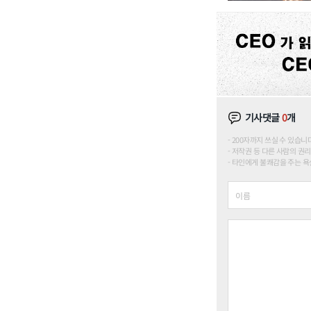
기사댓글
0
개
200자까지 쓰실 수 있습니다. (
저작권 등 다른 사람의 권리
타인에게 불쾌감을 주는 욕설