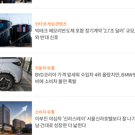
인터넷·게임·콘텐츠
빅테크 메모리반도체 포함 장기계약 '2.7조 달러' 규모,
와 반대 신호
자동차·부품
BYD코리아 가격 앞세워 수입차 4위 올랐지만, BMW
비에 소비자 불만 폭발
소비자·유통
이부진 야심작 '신라스테이' 서울신라호텔보다 잘 나가
남·건대로 성장판 더 넓힌다