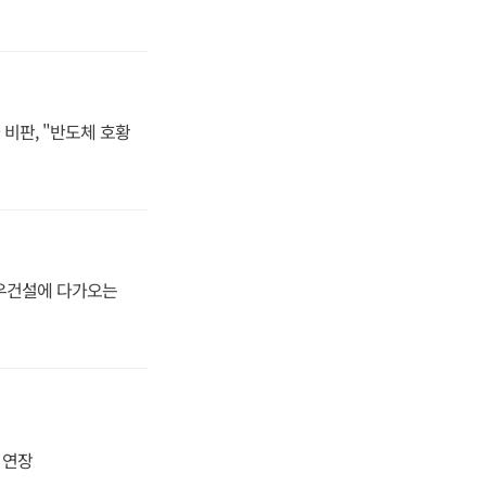
비판, "반도체 호황
대우건설에 다가오는
지 연장