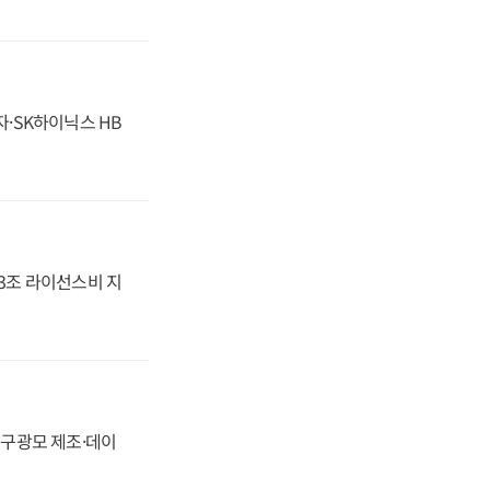
자·SK하이닉스 HB
.3조 라이선스비 지
화, 구광모 제조·데이