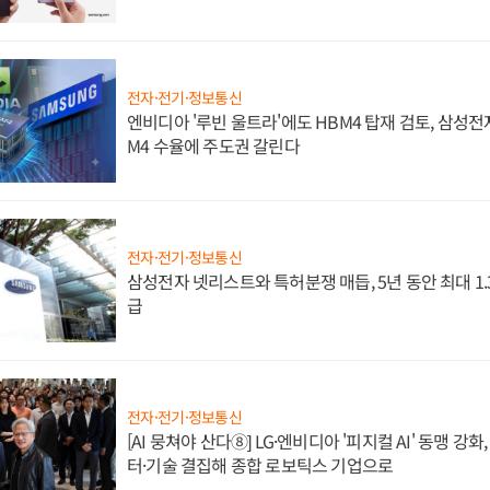
전자·전기·정보통신
엔비디아 '루빈 울트라'에도 HBM4 탑재 검토, 삼성전
M4 수율에 주도권 갈린다
전자·전기·정보통신
삼성전자 넷리스트와 특허분쟁 매듭, 5년 동안 최대 1
급
전자·전기·정보통신
[AI 뭉쳐야 산다⑧] LG·엔비디아 '피지컬 AI' 동맹 강
터·기술 결집해 종합 로보틱스 기업으로