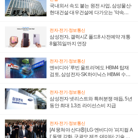
국내외서 속도 붙는 원전 사업, 삼성물산·
현대건설·대우건설에 다가오는 '약속의
시간'
전자·전기·정보통신
삼성전자, 갤럭시Z 폴드8 사전예약 개통
8월31일까지 연장
전자·전기·정보통신
엔비디아 '루빈 울트라'에도 HBM4 탑재
검토, 삼성전자·SK하이닉스 HBM4 수율
에 주도권 갈린다
전자·전기·정보통신
삼성전자 넷리스트와 특허분쟁 매듭, 5년
동안 최대 1.3조 라이선스비 지급
전자·전기·정보통신
[AI 뭉쳐야 산다⑧] LG·엔비디아 '피지컬 A
I' 동맹 강화, 구광모 제조·데이터·기술 결