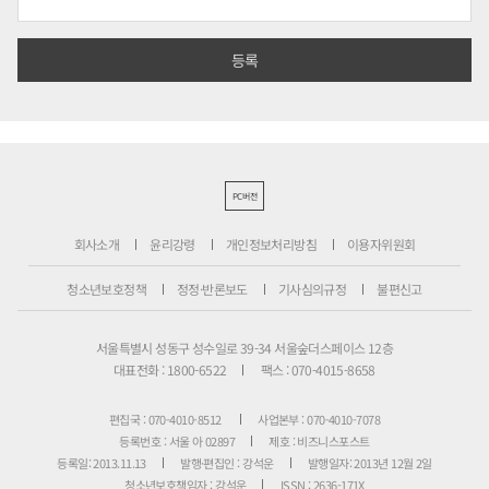
PC버전
회사소개
윤리강령
개인정보처리방침
이용자위원회
청소년보호정책
정정·반론보도
기사심의규정
불편신고
서울특별시 성동구 성수일로 39-34 서울숲더스페이스 12층
대표전화 : 1800-6522
팩스 : 070-4015-8658
편집국 : 070-4010-8512
사업본부 : 070-4010-7078
등록번호 : 서울 아 02897
제호 : 비즈니스포스트
등록일: 2013.11.13
발행·편집인 : 강석운
발행일자: 2013년 12월 2일
청소년보호책임자 : 강석운
ISSN : 2636-171X