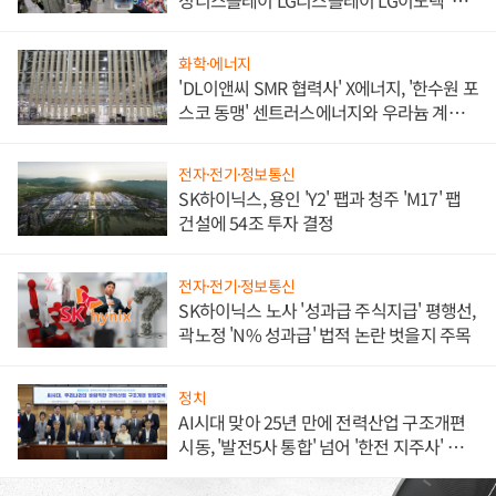
성디스플레이 LG디스플레이 LG이노텍 '탈
애플' 수익 다각화 속도
화학·에너지
'DL이앤씨 SMR 협력사' X에너지, '한수원 포
스코 동맹' 센트러스에너지와 우라늄 계약
체결
전자·전기·정보통신
SK하이닉스, 용인 'Y2' 팹과 청주 'M17' 팹
건설에 54조 투자 결정
전자·전기·정보통신
SK하이닉스 노사 '성과급 주식지급' 평행선,
곽노정 'N% 성과급' 법적 논란 벗을지 주목
정치
AI시대 맞아 25년 만에 전력산업 구조개편
시동, '발전5사 통합' 넘어 '한전 지주사' 재편
론도