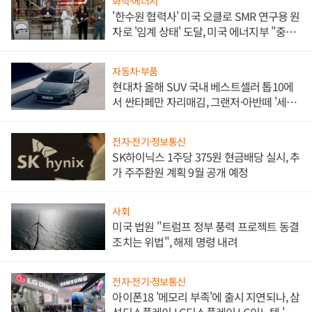
화학·에너지
'한수원 협력사' 미국 오클로 SMR 연구용 원
자로 '임계 상태' 도달, 미국 에너지부 "중요
한 이정표"
자동차·부품
현대차 올해 SUV 국내 베스트셀러 톱10에
서 싼타페만 자리매김, 그랜저·아반떼 '세단
쌍끌이'로 내수 방어
전자·전기·정보통신
SK하이닉스 1주당 375원 현금배당 실시, 추
가 주주환원 계획 9월 공개 예정
사회
미국 법원 "트럼프 정부 풍력 프로젝트 동결
조치는 위법", 해제 명령 내려
전자·전기·정보통신
아이폰18 '메모리 부족'에 출시 지연되나, 삼