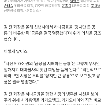
과 간담회에서 기념사진을 찍고 있다. (왼쪽부터)
함영주
하나금융 회장,
손태승
우리금융 회장, 김주현 금융위원장,
윤종규
KB금융 회장,
조용병
신한금융 회장. <연합뉴스>
김 전 회장은 올해 신년사에서 하나금융을 '덩치만 큰 공
룡'에 비유한 뒤 '공룡은 결국 멸종했다'며 위기 의식을 강조
했습니다.
이렇게 말이죠.
“자산 500조 원의 ‘금융을 지배하는 공룡’은 그렇게 무사안
일해지고 대마불사의 헛된 희망을 품게 된다.” “객관적으로
바라보면 시장은 우리를 ‘덩치만 큰 공룡’으로 보고 있고 공
룡은 결국 멸종했다.”
김 전 회장은 하나금융을 향한 시장의 냉혹한 시선을 보여
주기 위해 시가총액을 카카오뱅크, 카카오페이와 직접 비교