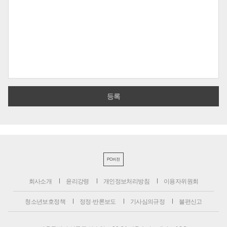
PC버전
회사소개
윤리강령
개인정보처리방침
이용자위원회
청소년보호정책
정정·반론보도
기사심의규정
불편신고