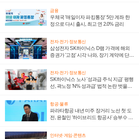
금융
우체국 '매일이자 파킹통장' 5만 계좌 한
정으로 다시 출시, 최고 연 2.0% 금리
전자·전기·정보통신
삼성전자 SK하이닉스 D램 가격에 해외
증권가 '고점' 시각 나와, 장기 계약에 단점
부각
전자·전기·정보통신
SK하이닉스 노사 '성과급 주식 지급' 평행
선, 곽노정 'N% 성과급' 법적 논란 벗을지
주목
항공·물류
파라타항공 내년 미주 장거리 노선 첫 도
전, 윤철민 '하이브리드 항공사' 승부수 통
할까
인터넷·게임·콘텐츠