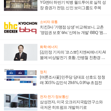
YG엔터 하반기 빅뱅 월드투어로 실적 성
장 증권가 전망, 신인 보이그룹도 주목
소비자·유통
치킨3사 '가맹점 상생' 비교해보니, 교촌
'영업권 보호'·bhc '신메뉴 개발'·BBQ '원가
부담'
화학·에너지
[김민정 기자의 '코스뽀'] 지엔씨에너지 AI
붐에 비상발전기 호황, 안병철 친환경 에
너지 발전전문기업 향한다
정치
[여론조사꽃] 민주당 당대표 선호도 정청
래 30.5%·김민석 29.6%, 0.9%p 초접전
전자·전기·정보통신
삼성전자, 미국 오크리지국립연구소와
극저온 히트펌프 개발하기로