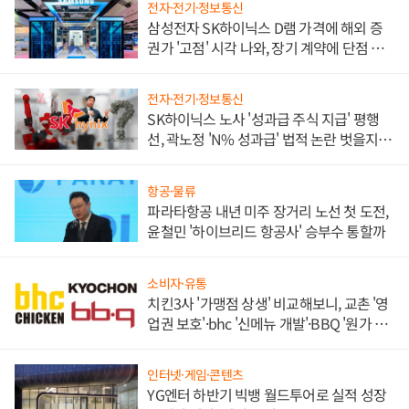
전자·전기·정보통신
삼성전자 SK하이닉스 D램 가격에 해외 증
권가 '고점' 시각 나와, 장기 계약에 단점 부
각
전자·전기·정보통신
SK하이닉스 노사 '성과급 주식 지급' 평행
선, 곽노정 'N% 성과급' 법적 논란 벗을지 주
목
항공·물류
파라타항공 내년 미주 장거리 노선 첫 도전,
윤철민 '하이브리드 항공사' 승부수 통할까
소비자·유통
치킨3사 '가맹점 상생' 비교해보니, 교촌 '영
업권 보호'·bhc '신메뉴 개발'·BBQ '원가 부
담'
인터넷·게임·콘텐츠
YG엔터 하반기 빅뱅 월드투어로 실적 성장