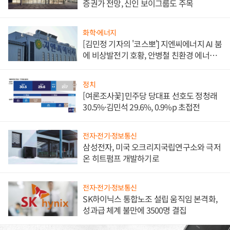
증권가 전망, 신인 보이그룹도 주목
화학·에너지
[김민정 기자의 '코스뽀'] 지엔씨에너지 AI 붐
에 비상발전기 호황, 안병철 친환경 에너지
발전전문기업 향한다
정치
[여론조사꽃] 민주당 당대표 선호도 정청래
30.5%·김민석 29.6%, 0.9%p 초접전
전자·전기·정보통신
삼성전자, 미국 오크리지국립연구소와 극저
온 히트펌프 개발하기로
전자·전기·정보통신
SK하이닉스 통합노조 설립 움직임 본격화,
성과급 체계 불만에 3500명 결집