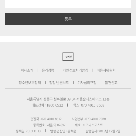
PC버전
회사소개
윤리강령
개인정보처리방침
이용자위원회
청소년보호정책
정정·반론보도
기사심의규정
불편신고
서울특별시 성동구 성수일로 39-34 서울숲더스페이스 12층
대표전화 : 1800-6522
팩스 : 070-4015-8658
편집국 : 070-4010-8512
사업본부 : 070-4010-7078
등록번호 : 서울 아 02897
제호 : 비즈니스포스트
등록일: 2013.11.13
발행·편집인 : 강석운
발행일자: 2013년 12월 2일