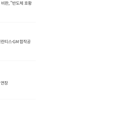
비판, "반도체 호황
스텔란티스·GM 합작공
지 연장