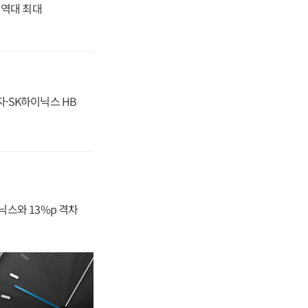
' 역대 최대
자·SK하이닉스 HB
닉스와 13%p 격차