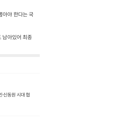
뽑아야 한다는 국
도 남아있어 최종
동빈·신동원 시대 협