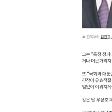
▲ 왼쪽부터
김진표
·
그는 “특정 정파
거나 머뭇거리지
또 “국회와 대통
긴장이 유효적절하
임없이 이뤄지게
같은 날
우상호
더