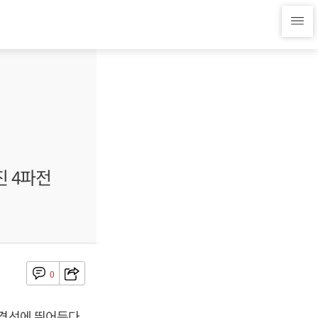
진 4파전
0
경선에 뛰어든다.