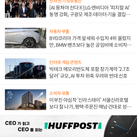
전자·전기·정보통신
[AI 뭉쳐야 산다⑧] LG·엔비디아 '피지컬 AI'
동맹 강화, 구광모 제조·데이터·기술 결집
해 종합 로보틱스 기업으로
자동차·부품
BYD코리아 가격 앞세워 수입차 4위 올랐지
만, BMW·벤츠보다 높은 공임비에 소비자
불만 폭발
인터넷·게임·콘텐츠
빅테크 메모리반도체 포함 장기계약 '2.7조
달러' 규모, AI 투자 위축 우려와 반대 신호
소비자·유통
이부진 야심작 '신라스테이' 서울신라호텔
보다 잘 나가, 평택·주문진·해남·건대로 성
장판 더 넓힌다