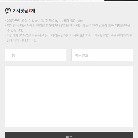
기사댓글
0
개
200자까지 쓰실 수 있습니다. (현재 0 byte / 최대 400byte)
저작권 등 다른 사람의 권리를 침해하거나 명예를 훼손하는 댓글은 관련 법률에 의해 제재를 받을
수 있습니다.
타인에게 불쾌감을 주는 욕설 등 비하하는 단어가 내용에 포함되거나 인신공격성 글은 관리자의 판
단에 의해 삭제 합니다.