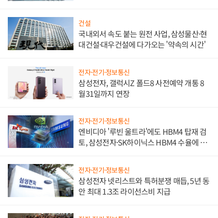
문"
건설
국내외서 속도 붙는 원전 사업, 삼성물산·현
대건설·대우건설에 다가오는 '약속의 시간'
전자·전기·정보통신
삼성전자, 갤럭시Z 폴드8 사전예약 개통 8
월31일까지 연장
전자·전기·정보통신
엔비디아 '루빈 울트라'에도 HBM4 탑재 검
토, 삼성전자·SK하이닉스 HBM4 수율에 주
도권 갈린다
전자·전기·정보통신
삼성전자 넷리스트와 특허분쟁 매듭, 5년 동
안 최대 1.3조 라이선스비 지급