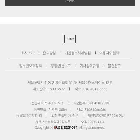
PC버전
회사소개
윤리강령
개인정보처리방침
이용자위원회
청소년보호정책
정정·반론보도
기사심의규정
불편신고
서울특별시 성동구 성수일로 39-34 서울숲더스페이스 12층
대표전화 : 1800-6522
팩스 : 070-4015-8658
편집국 : 070-4010-8512
사업본부 : 070-4010-7078
등록번호 : 서울 아 02897
제호 : 비즈니스포스트
등록일: 2013.11.13
발행·편집인 : 강석운
발행일자: 2013년 12월 2일
청소년보호책임자 : 강석운
ISSN : 2636-171X
Copyright ⓒ
B
USINESSPOST
. All rights reserved.