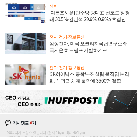
정치
[여론조사꽃] 민주당 당대표 선호도 정청
래 30.5%·김민석 29.6%, 0.9%p 초접전
전자·전기·정보통신
삼성전자, 미국 오크리지국립연구소와
극저온 히트펌프 개발하기로
전자·전기·정보통신
SK하이닉스 통합노조 설립 움직임 본격
화, 성과급 체계 불만에 3500명 결집
기사댓글
0
개
200자까지 쓰실 수 있습니다. (현재 0 byte / 최대 400byte)