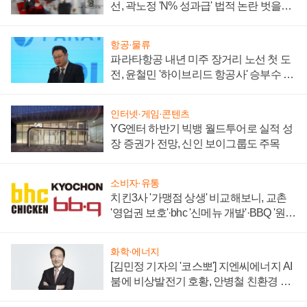
선, 곽노정 'N% 성과급' 법적 논란 벗을지
주목
항공·물류
파라타항공 내년 미주 장거리 노선 첫 도
전, 윤철민 '하이브리드 항공사' 승부수 통
할까
인터넷·게임·콘텐츠
YG엔터 하반기 빅뱅 월드투어로 실적 성
장 증권가 전망, 신인 보이그룹도 주목
소비자·유통
치킨3사 '가맹점 상생' 비교해보니, 교촌
'영업권 보호'·bhc '신메뉴 개발'·BBQ '원가
부담'
화학·에너지
[김민정 기자의 '코스뽀'] 지엔씨에너지 AI
붐에 비상발전기 호황, 안병철 친환경 에
너지 발전전문기업 향한다