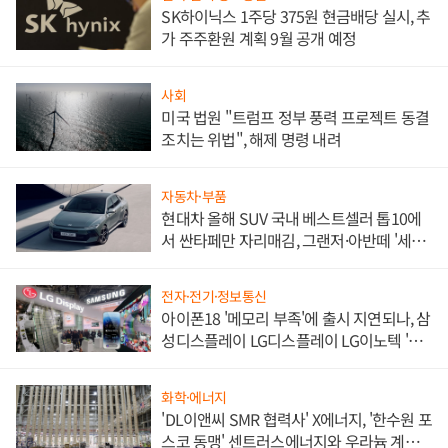
SK하이닉스 1주당 375원 현금배당 실시, 추
가 주주환원 계획 9월 공개 예정
사회
미국 법원 "트럼프 정부 풍력 프로젝트 동결
조치는 위법", 해제 명령 내려
자동차·부품
현대차 올해 SUV 국내 베스트셀러 톱10에
서 싼타페만 자리매김, 그랜저·아반떼 '세단
쌍끌이'로 내수 방어
전자·전기·정보통신
아이폰18 '메모리 부족'에 출시 지연되나, 삼
성디스플레이 LG디스플레이 LG이노텍 '탈
애플' 수익 다각화 속도
화학·에너지
'DL이앤씨 SMR 협력사' X에너지, '한수원 포
스코 동맹' 센트러스에너지와 우라늄 계약