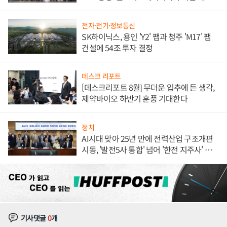
체결
전자·전기·정보통신
SK하이닉스, 용인 'Y2' 팹과 청주 'M17' 팹
건설에 54조 투자 결정
데스크 리포트
[데스크리포트 8월] 무더운 입추에 든 생각,
제약바이오 하반기 훈풍 기대한다
정치
AI시대 맞아 25년 만에 전력산업 구조개편
시동, '발전5사 통합' 넘어 '한전 지주사' 재편
론도
기사댓글
0
개