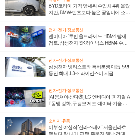
BYD코리아 가격 앞세워 수입차 4위 올랐
지만, BMW·벤츠보다 높은 공임비에 소비
자 불만 폭발
전자·전기·정보통신
엔비디아 '루빈 울트라'에도 HBM4 탑재
검토, 삼성전자·SK하이닉스 HBM4 수율
에 주도권 갈린다
전자·전기·정보통신
삼성전자 넷리스트와 특허분쟁 매듭, 5년
동안 최대 1.3조 라이선스비 지급
전자·전기·정보통신
[AI 뭉쳐야 산다⑧] LG·엔비디아 '피지컬 A
I' 동맹 강화, 구광모 제조·데이터·기술 결
집해 종합 로보틱스 기업으로
소비자·유통
이부진 야심작 '신라스테이' 서울신라호
텔보다 잘 나가, 평택·주문진·해남·건대로