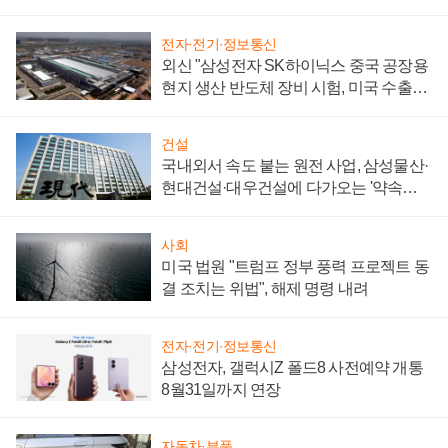
성 의문"
전자·전기·정보통신
외신 "삼성전자 SK하이닉스 중국 공장용
현지 생산 반도체 장비 시험, 미국 수출통
제 대비"
건설
국내외서 속도 붙는 원전 사업, 삼성물산·
현대건설·대우건설에 다가오는 '약속의
시간'
사회
미국 법원 "트럼프 정부 풍력 프로젝트 동
결 조치는 위법", 해제 명령 내려
전자·전기·정보통신
삼성전자, 갤럭시Z 폴드8 사전예약 개통
8월31일까지 연장
자동차·부품