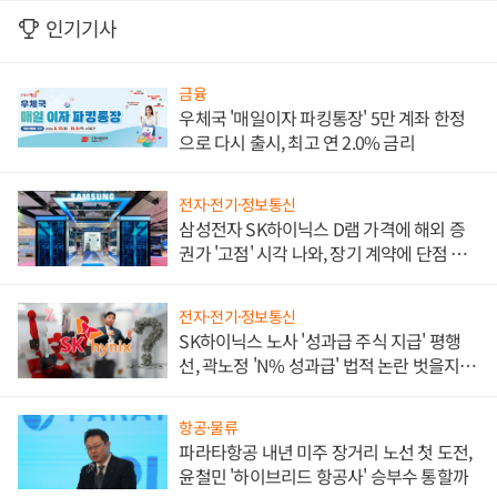
인기기사
금융
우체국 '매일이자 파킹통장' 5만 계좌 한정
으로 다시 출시, 최고 연 2.0% 금리
전자·전기·정보통신
삼성전자 SK하이닉스 D램 가격에 해외 증
권가 '고점' 시각 나와, 장기 계약에 단점 부
각
전자·전기·정보통신
SK하이닉스 노사 '성과급 주식 지급' 평행
선, 곽노정 'N% 성과급' 법적 논란 벗을지 주
목
항공·물류
파라타항공 내년 미주 장거리 노선 첫 도전,
윤철민 '하이브리드 항공사' 승부수 통할까