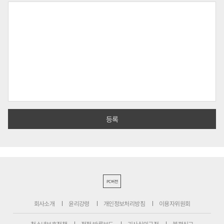
PC버전
회사소개
윤리강령
개인정보처리방침
이용자위원회
청소년보호정책
정정·반론보도
기사심의규정
불편신고