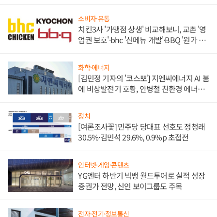
소비자·유통
치킨3사 '가맹점 상생' 비교해보니, 교촌 '영
업권 보호'·bhc '신메뉴 개발'·BBQ '원가 부
담'
화학·에너지
[김민정 기자의 '코스뽀'] 지엔씨에너지 AI 붐
에 비상발전기 호황, 안병철 친환경 에너지
발전전문기업 향한다
정치
[여론조사꽃] 민주당 당대표 선호도 정청래
30.5%·김민석 29.6%, 0.9%p 초접전
인터넷·게임·콘텐츠
YG엔터 하반기 빅뱅 월드투어로 실적 성장
증권가 전망, 신인 보이그룹도 주목
전자·전기·정보통신