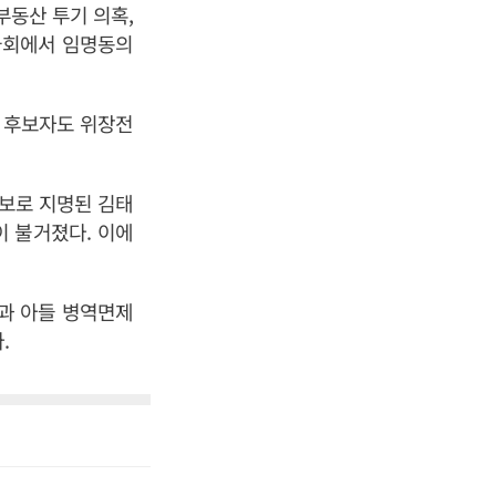
부동산 투기 의혹,
국회에서 임명동의
환 후보자도 위장전
후보로 지명된 김태
이 불거졌다. 이에
과 아들 병역면제
.