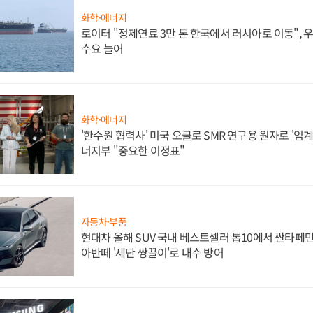
화학·에너지
로이터 "정제연료 3만 톤 한국에서 러시아로 이동",
수요 늘어
화학·에너지
'한수원 협력사' 미국 오클로 SMR 연구용 원자로 '임계 
너지부 "중요한 이정표"
자동차·부품
현대차 올해 SUV 국내 베스트셀러 톱10에서 싼타페만
아반떼 '세단 쌍끌이'로 내수 방어