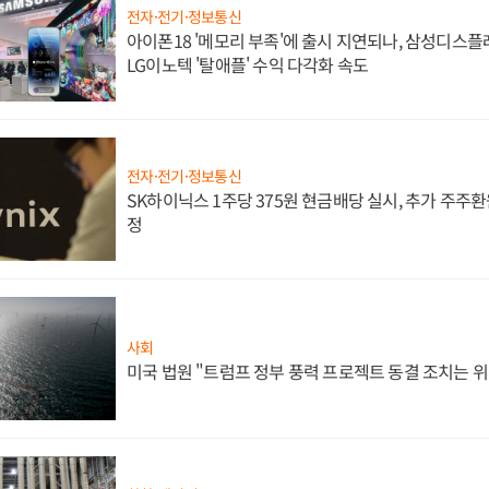
전자·전기·정보통신
아이폰18 '메모리 부족'에 출시 지연되나, 삼성디스
LG이노텍 '탈애플' 수익 다각화 속도
전자·전기·정보통신
SK하이닉스 1주당 375원 현금배당 실시, 추가 주주환
정
사회
미국 법원 "트럼프 정부 풍력 프로젝트 동결 조치는 위