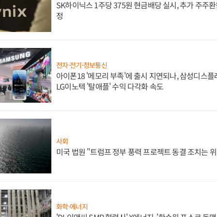
SK하이닉스 1주당 375원 현금배당 실시, 추가 주주환
정
전자·전기·정보통신
아이폰18 '메모리 부족'에 출시 지연되나, 삼성디스
LG이노텍 '탈애플' 수익 다각화 속도
사회
미국 법원 "트럼프 정부 풍력 프로젝트 동결 조치는 위
화학·에너지
'DL이앤씨 SMR 협력사' X에너지, '한수원 포스코 