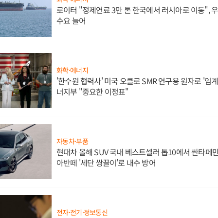
로이터 "정제연료 3만 톤 한국에서 러시아로 이동",
수요 늘어
화학·에너지
'한수원 협력사' 미국 오클로 SMR 연구용 원자로 '임계 
너지부 "중요한 이정표"
자동차·부품
현대차 올해 SUV 국내 베스트셀러 톱10에서 싼타페만
아반떼 '세단 쌍끌이'로 내수 방어
전자·전기·정보통신