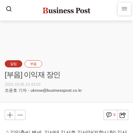
알림
부음
[부음] 이익재 장인
2020-10-28 10:43:03
조윤호 기자 - uknow@businesspost.co.kr
0
△김일출씨 별세, 김선태 김선호 김선만(포항시청) 김선