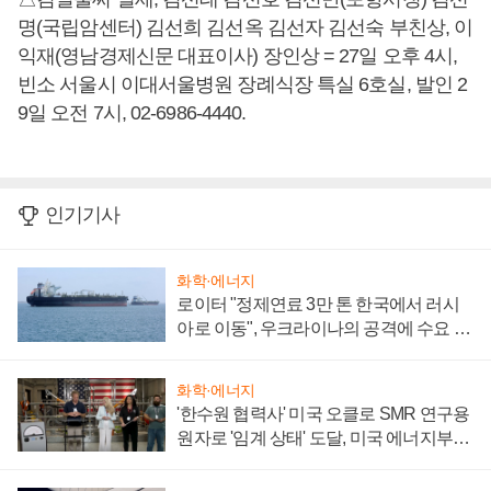
명(국립암센터) 김선희 김선옥 김선자 김선숙 부친상, 이
익재(영남경제신문 대표이사) 장인상 = 27일 오후 4시,
빈소 서울시 이대서울병원 장례식장 특실 6호실, 발인 2
9일 오전 7시, 02-6986-4440.
인기기사
화학·에너지
로이터 "정제연료 3만 톤 한국에서 러시
아로 이동", 우크라이나의 공격에 수요 늘
어
화학·에너지
'한수원 협력사' 미국 오클로 SMR 연구용
원자로 '임계 상태' 도달, 미국 에너지부
"중요한 이정표"