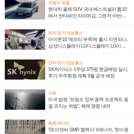
자동차·부품
현대차 올해 SUV 국내 베스트셀러 톱10
에서 싼타페만 자리매김, 그랜저·아반떼
'세단 쌍끌이'로 내수 방어
전자·전기·정보통신
아이폰18 '메모리 부족'에 출시 지연되나,
삼성디스플레이 LG디스플레이 LG이노
텍 '탈애플' 수익 다각화 속도
전자·전기·정보통신
SK하이닉스 1주당 375원 현금배당 실시,
추가 주주환원 계획 9월 공개 예정
사회
미국 법원 "트럼프 정부 풍력 프로젝트 동
결 조치는 위법", 해제 명령 내려
화학·에너지
'DL이앤씨 SMR 협력사' X에너지, '한수원