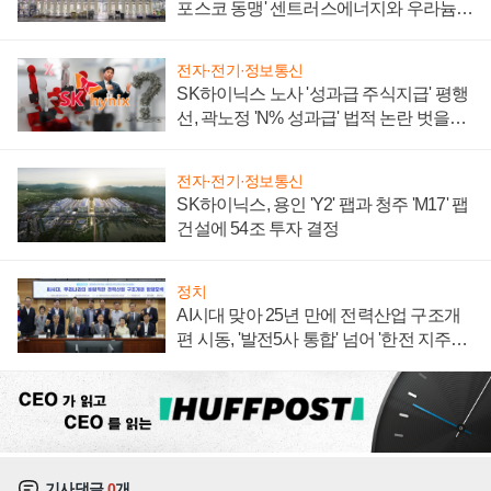
포스코 동맹' 센트러스에너지와 우라늄
계약 체결
전자·전기·정보통신
SK하이닉스 노사 '성과급 주식지급' 평행
선, 곽노정 'N% 성과급' 법적 논란 벗을지
주목
전자·전기·정보통신
SK하이닉스, 용인 'Y2' 팹과 청주 'M17' 팹
건설에 54조 투자 결정
정치
AI시대 맞아 25년 만에 전력산업 구조개
편 시동, '발전5사 통합' 넘어 '한전 지주사'
재편론도
기사댓글
0
개