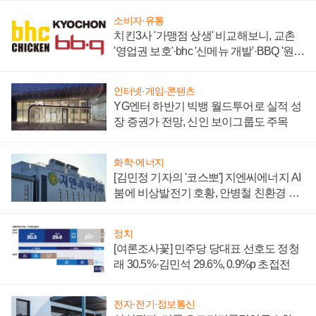
소비자·유통
치킨3사 '가맹점 상생' 비교해보니, 교촌
'영업권 보호'·bhc '신메뉴 개발'·BBQ '원가
부담'
인터넷·게임·콘텐츠
YG엔터 하반기 빅뱅 월드투어로 실적 성
장 증권가 전망, 신인 보이그룹도 주목
화학·에너지
[김민정 기자의 '코스뽀'] 지엔씨에너지 AI
붐에 비상발전기 호황, 안병철 친환경 에
너지 발전전문기업 향한다
정치
[여론조사꽃] 민주당 당대표 선호도 정청
래 30.5%·김민석 29.6%, 0.9%p 초접전
전자·전기·정보통신