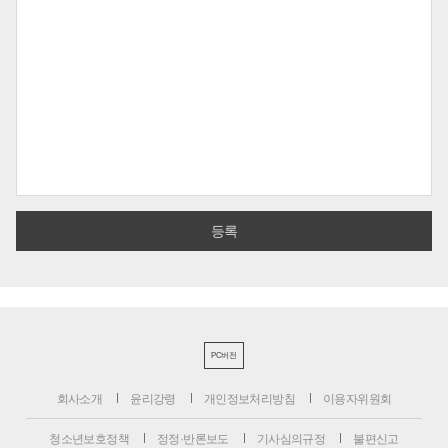
PC버전
회사소개
윤리강령
개인정보처리방침
이용자위원회
청소년보호정책
정정·반론보도
기사심의규정
불편신고