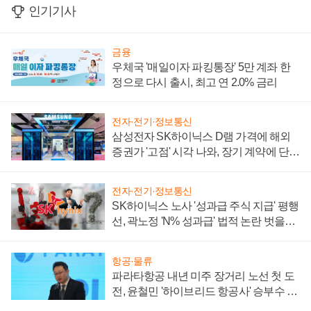
인기기사
금융
우체국 '매일이자 파킹통장' 5만 계좌 한
정으로 다시 출시, 최고 연 2.0% 금리
전자·전기·정보통신
삼성전자 SK하이닉스 D램 가격에 해외
증권가 '고점' 시각 나와, 장기 계약에 단점
부각
전자·전기·정보통신
SK하이닉스 노사 '성과급 주식 지급' 평행
선, 곽노정 'N% 성과급' 법적 논란 벗을지
주목
항공·물류
파라타항공 내년 미주 장거리 노선 첫 도
전, 윤철민 '하이브리드 항공사' 승부수 통
할까