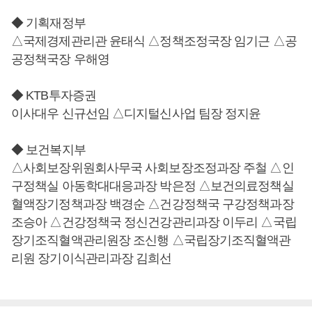
◆ 기획재정부
△국제경제관리관 윤태식 △정책조정국장 임기근 △공
공정책국장 우해영
◆ KTB투자증권
이사대우 신규선임 △디지털신사업 팀장 정지윤
◆ 보건복지부
△사회보장위원회사무국 사회보장조정과장 주철 △인
구정책실 아동학대대응과장 박은정 △보건의료정책실
혈액장기정책과장 백경순 △건강정책국 구강정책과장
조승아 △건강정책국 정신건강관리과장 이두리 △국립
장기조직혈액관리원장 조신행 △국립장기조직혈액관
리원 장기이식관리과장 김희선