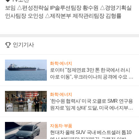
보임 △편성전략실 IP솔루션팀장 황수원 △경영기획실
인사팀장 오인성 △제작본부 제작관리팀장 김형률
인기기사
화학·에너지
로이터 "정제연료 3만 톤 한국에서 러시
아로 이동", 우크라이나의 공격에 수요 늘
어
화학·에너지
'한수원 협력사' 미국 오클로 SMR 연구용
원자로 '임계 상태' 도달, 미국 에너지부
"중요한 이정표"
자동차·부품
현대차 올해 SUV 국내 베스트셀러 톱10