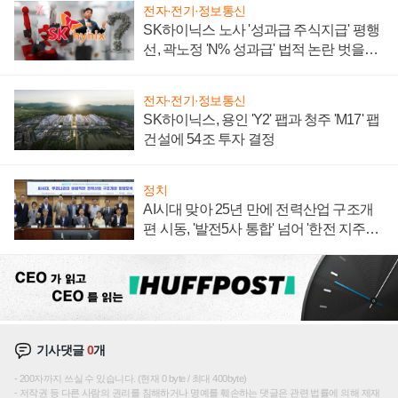
전자·전기·정보통신
SK하이닉스 노사 '성과급 주식지급' 평행
선, 곽노정 'N% 성과급' 법적 논란 벗을지
주목
전자·전기·정보통신
SK하이닉스, 용인 'Y2' 팹과 청주 'M17' 팹
건설에 54조 투자 결정
정치
AI시대 맞아 25년 만에 전력산업 구조개
편 시동, '발전5사 통합' 넘어 '한전 지주사'
재편론도
기사댓글
0
개
200자까지 쓰실 수 있습니다. (현재 0 byte / 최대 400byte)
저작권 등 다른 사람의 권리를 침해하거나 명예를 훼손하는 댓글은 관련 법률에 의해 제재