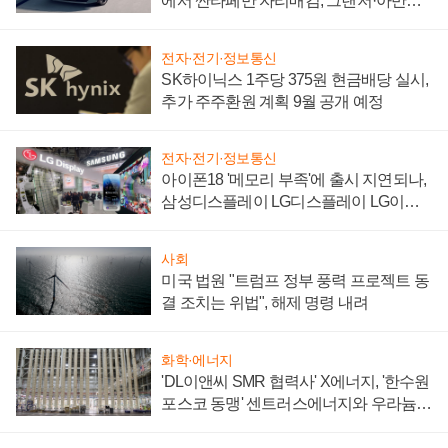
에서 싼타페만 자리매김, 그랜저·아반떼
'세단 쌍끌이'로 내수 방어
전자·전기·정보통신
SK하이닉스 1주당 375원 현금배당 실시,
추가 주주환원 계획 9월 공개 예정
전자·전기·정보통신
아이폰18 '메모리 부족'에 출시 지연되나,
삼성디스플레이 LG디스플레이 LG이노
텍 '탈애플' 수익 다각화 속도
사회
미국 법원 "트럼프 정부 풍력 프로젝트 동
결 조치는 위법", 해제 명령 내려
화학·에너지
'DL이앤씨 SMR 협력사' X에너지, '한수원
포스코 동맹' 센트러스에너지와 우라늄
계약 체결