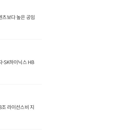
·벤츠보다 높은 공임
자·SK하이닉스 HB
.3조 라이선스비 지