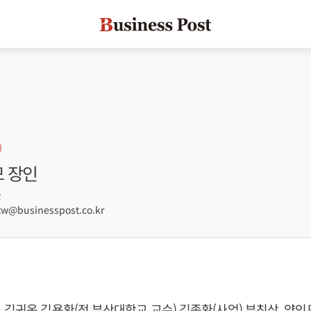
모 장인
2
@businesspost.co.kr
 김귀옥 김용환(전 부산대학교 교수) 김종환(사업) 부친상, 양