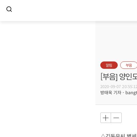
알림
부음
[부음] 양인
2020-09-07 20:55:1
방태욱 기자 - bangtw
△김동은씨 별세,