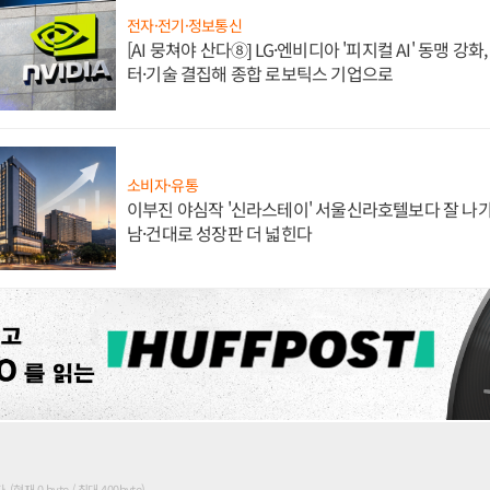
전자·전기·정보통신
[AI 뭉쳐야 산다⑧] LG·엔비디아 '피지컬 AI' 동맹 강
터·기술 결집해 종합 로보틱스 기업으로
소비자·유통
이부진 야심작 '신라스테이' 서울신라호텔보다 잘 나가
남·건대로 성장판 더 넓힌다
현재 0 byte / 최대 400byte)