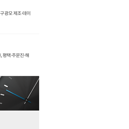
화, 구광모 제조·데이
, 평택·주문진·해