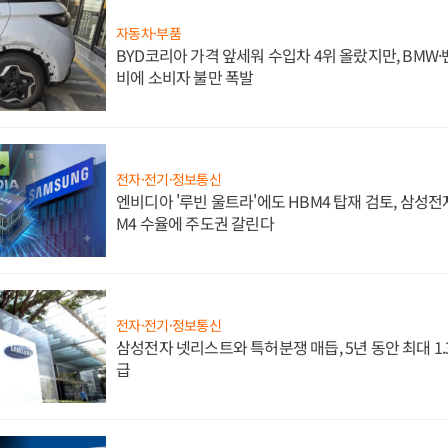
자동차·부품
BYD코리아 가격 앞세워 수입차 4위 올랐지만, BMW
비에 소비자 불만 폭발
전자·전기·정보통신
엔비디아 '루빈 울트라'에도 HBM4 탑재 검토, 삼성전
M4 수율에 주도권 갈린다
전자·전기·정보통신
삼성전자 넷리스트와 특허분쟁 매듭, 5년 동안 최대 1
급