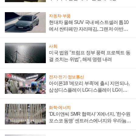
자동차·부품
현대차 올해 SUV 국내 베스트셀러 톱10
에서 싼타페만 자리매김, 그랜저·아반떼
'세단 쌍끌이'로 내수 방어
사회
미국 법원 "트럼프 정부 풍력 프로젝트 동
결 조치는 위법", 해제 명령 내려
전자·전기·정보통신
아이폰18 '메모리 부족'에 출시 지연되나,
삼성디스플레이 LG디스플레이 LG이노
텍 '탈애플' 수익 다각화 속도
화학·에너지
'DL이앤씨 SMR 협력사' X에너지, '한수원
포스코 동맹' 센트러스에너지와 우라늄
계약 체결