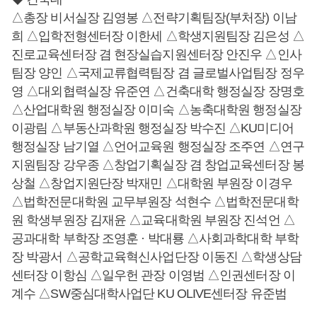
△총장 비서실장 김영봉 △전략기획팀장(부처장) 이남
희 △입학전형센터장 이한세 △학생지원팀장 김은성 △
진로교육센터장 겸 현장실습지원센터장 안진우 △인사
팀장 양인 △국제교류협력팀장 겸 글로벌사업팀장 정우
영 △대외협력실장 유준연 △건축대학 행정실장 장명호
△산업대학원 행정실장 이미숙 △농축대학원 행정실장
이광림 △부동산과학원 행정실장 박수진 △KU미디어
행정실장 남기열 △언어교육원 행정실장 조주연 △연구
지원팀장 강우종 △창업기획실장 겸 창업교육센터장 봉
상철 △창업지원단장 박재민 △대학원 부원장 이경우
△법학전문대학원 교무부원장 석현수 △법학전문대학
원 학생부원장 김재윤 △교육대학원 부원장 진석언 △
공과대학 부학장 조영훈 · 박대룡 △사회과학대학 부학
장 박광서 △공학교육혁신사업단장 이동진 △학생상담
센터장 이항심 △일우헌 관장 이영범 △인권센터장 이
계수 △SW중심대학사업단 KU OLIVE센터장 유준범