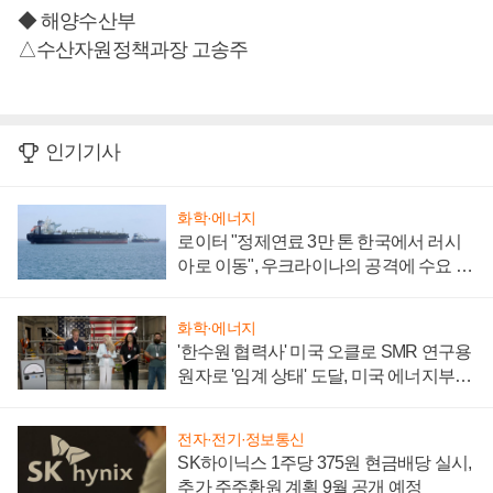
◆ 해양수산부
△수산자원정책과장 고송주
인기기사
화학·에너지
로이터 "정제연료 3만 톤 한국에서 러시
아로 이동", 우크라이나의 공격에 수요 늘
어
화학·에너지
'한수원 협력사' 미국 오클로 SMR 연구용
원자로 '임계 상태' 도달, 미국 에너지부
"중요한 이정표"
전자·전기·정보통신
SK하이닉스 1주당 375원 현금배당 실시,
추가 주주환원 계획 9월 공개 예정