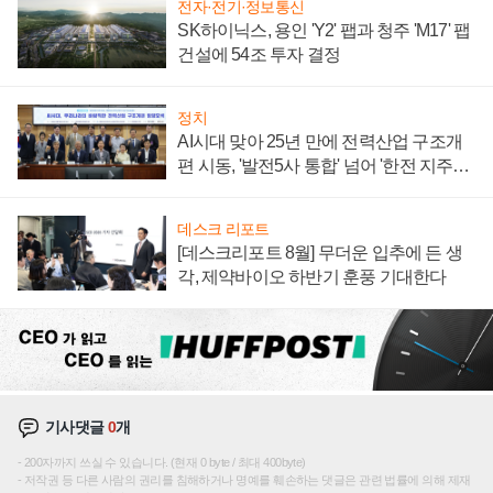
전자·전기·정보통신
SK하이닉스, 용인 'Y2' 팹과 청주 'M17' 팹
건설에 54조 투자 결정
정치
AI시대 맞아 25년 만에 전력산업 구조개
편 시동, '발전5사 통합' 넘어 '한전 지주사'
재편론도
데스크 리포트
[데스크리포트 8월] 무더운 입추에 든 생
각, 제약바이오 하반기 훈풍 기대한다
기사댓글
0
개
200자까지 쓰실 수 있습니다. (현재 0 byte / 최대 400byte)
저작권 등 다른 사람의 권리를 침해하거나 명예를 훼손하는 댓글은 관련 법률에 의해 제재