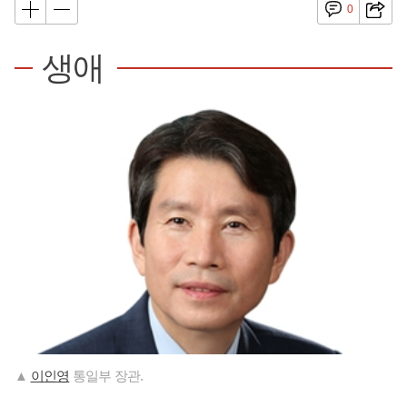
0
생애
▲
이인영
통일부 장관.