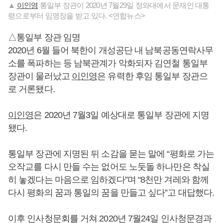
▲
이인영
통일부 장관이 2020년 7월29일 정와대에서 문재인 대통
령으로부터 임명장을 받고 있다. <연합뉴스>
△통일부 장관 임명
2020년 6월 들어 북한이 개성공단 내 남북공동연락사무
소를 폭파하는 등 남북관계가 악화되자 김연철 통일부
장관이 물러났고
이인영
은 유력한 후임 통일부 장관으
로 거론됐다.
이인영
은 2020년 7월3일 예상대로 통일부 장관에 지명
됐다.
통일부 장관에 지명된 뒤 소감을 묻는 말에 “평화로 가는
오작교를 다시 만들 수는 없어도 노둣돌 하나만은 착실
히 놓겠다는 마음으로 임하겠다”며 “8천만 겨레와 함께
다시 평화의 꿈과 통일의 꿈을 만들고 싶다”고 대답했다.
이후 인사청문회를 거쳐 2020년 7월24일 인사청문경과