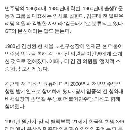
민주당의 ‘586(50대, 1980년대 학번, 1960년대 출생)’ 운
동권 그룹을 대표하는 인사로 꼽힌다. 김근태 전 열린우
리당 의원과 각별한 사이라 ‘김근태계’로 분류되고 있다.
GT의 분신이라는 말도 듣는다.
1988년 김성환 현 서울 노원구청장이 인재근 현 더불어
민주당 의원을 통해 김근태 전 의원을
이인영
에게 소개
한 것으로 전해졌다. 이때부터 김 전 의원을 ‘정치적 스
승’처럼 모시게 됐다.
김근태 전 의원의 권유에 따라 2000년 새천년민주당의
창립 발기인으로 참여하게 됐다. 당시 임종석 전 청와대
비서실장과 송영길·우상호 더불어민주당 의원도 함께
참여했다.
1999년 월간지 ‘말’의 별책부록 ‘21세기 한국의 희망 386
리더’에서 우상호 민주당 의원과
이인영
의 관계는 ‘피를