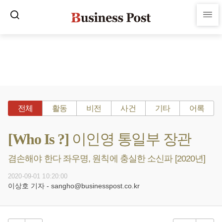
전체
활동
비전
사건
기타
어록
[Who Is ?] 이인영 통일부 장관
겸손해야 한다 좌우명, 원칙에 충실한 소신파 [2020년]
2020-09-01 10:20:00
이상호 기자 - sangho@businesspost.co.kr