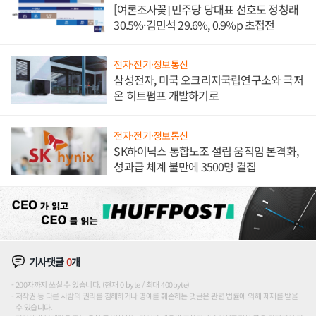
[여론조사꽃] 민주당 당대표 선호도 정청래
30.5%·김민석 29.6%, 0.9%p 초접전
전자·전기·정보통신
삼성전자, 미국 오크리지국립연구소와 극저
온 히트펌프 개발하기로
전자·전기·정보통신
SK하이닉스 통합노조 설립 움직임 본격화,
성과급 체계 불만에 3500명 결집
기사댓글
0
개
200자까지 쓰실 수 있습니다. (현재 0 byte / 최대 400byte)
저작권 등 다른 사람의 권리를 침해하거나 명예를 훼손하는 댓글은 관련 법률에 의해 제재를 받을
수 있습니다.