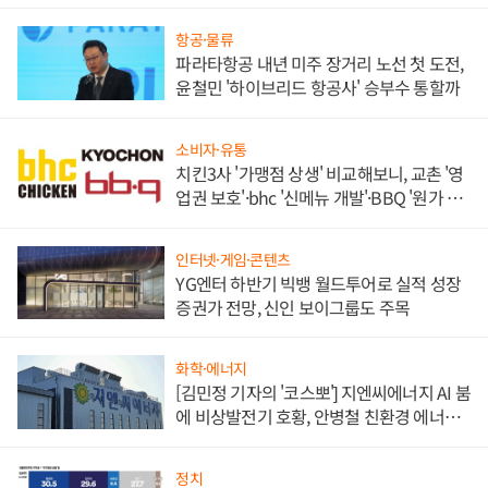
목
항공·물류
파라타항공 내년 미주 장거리 노선 첫 도전,
윤철민 '하이브리드 항공사' 승부수 통할까
소비자·유통
치킨3사 '가맹점 상생' 비교해보니, 교촌 '영
업권 보호'·bhc '신메뉴 개발'·BBQ '원가 부
담'
인터넷·게임·콘텐츠
YG엔터 하반기 빅뱅 월드투어로 실적 성장
증권가 전망, 신인 보이그룹도 주목
화학·에너지
[김민정 기자의 '코스뽀'] 지엔씨에너지 AI 붐
에 비상발전기 호황, 안병철 친환경 에너지
발전전문기업 향한다
정치