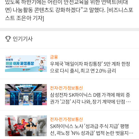
있도록 하반기에는 어린이 안전교육을 위한 언택트(비대
면) 나눔활동 콘텐츠도 강화하겠다”고 말했다. [비즈니스포
스트 조은아 기자]
인기기사
금융
우체국 '매일이자 파킹통장' 5만 계좌 한정
으로 다시 출시, 최고 연 2.0% 금리
전자·전기·정보통신
삼성전자 SK하이닉스 D램 가격에 해외 증
권가 '고점' 시각 나와, 장기 계약에 단점 부
각
전자·전기·정보통신
SK하이닉스 노사 '성과급 주식 지급' 평행
선, 곽노정 'N% 성과급' 법적 논란 벗을지 주