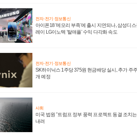
전자·전기·정보통신
아이폰18 '메모리 부족'에 출시 지연되나, 삼성디
레이 LG이노텍 '탈애플' 수익 다각화 속도
전자·전기·정보통신
SK하이닉스 1주당 375원 현금배당 실시, 추가 주
개 예정
사회
미국 법원 "트럼프 정부 풍력 프로젝트 동결 조치는 
내려