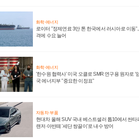
화학·에너지
로이터 "정제연료 3만 톤 한국에서 러시아로 이동"
격에 수요 늘어
화학·에너지
'한수원 협력사' 미국 오클로 SMR 연구용 원자로 '임
국 에너지부 "중요한 이정표"
자동차·부품
현대차 올해 SUV 국내 베스트셀러 톱10에서 싼타
랜저·아반떼 '세단 쌍끌이'로 내수 방어