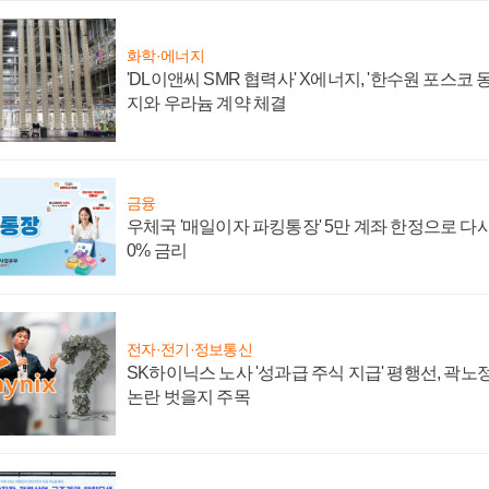
화학·에너지
'DL이앤씨 SMR 협력사' X에너지, '한수원 포스코
지와 우라늄 계약 체결
금융
우체국 '매일이자 파킹통장' 5만 계좌 한정으로 다시 
0% 금리
전자·전기·정보통신
SK하이닉스 노사 '성과급 주식 지급' 평행선, 곽노정
논란 벗을지 주목