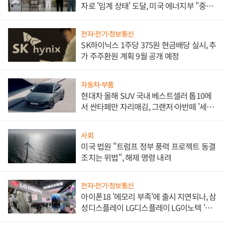
자로 '임계 상태' 도달, 미국 에너지부 "중요
한 이정표"
전자·전기·정보통신
SK하이닉스 1주당 375원 현금배당 실시, 추
가 주주환원 계획 9월 공개 예정
자동차·부품
현대차 올해 SUV 국내 베스트셀러 톱10에
서 싼타페만 자리매김, 그랜저·아반떼 '세단
쌍끌이'로 내수 방어
사회
미국 법원 "트럼프 정부 풍력 프로젝트 동결
조치는 위법", 해제 명령 내려
전자·전기·정보통신
아이폰18 '메모리 부족'에 출시 지연되나, 삼
성디스플레이 LG디스플레이 LG이노텍 '탈
애플' 수익 다각화 속도