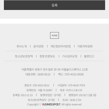
PC버전
회사소개
윤리강령
개인정보처리방침
이용자위원회
청소년보호정책
정정·반론보도
기사심의규정
불편신고
서울특별시 성동구 성수일로 39-34 서울숲더스페이스 12층
대표전화 : 1800-6522
팩스 : 070-4015-8658
편집국 : 070-4010-8512
사업본부 : 070-4010-7078
등록번호 : 서울 아 02897
제호 : 비즈니스포스트
등록일: 2013.11.13
발행·편집인 : 강석운
발행일자: 2013년 12월 2일
청소년보호책임자 : 강석운
ISSN : 2636-171X
Copyright ⓒ
B
USINESSPOST
. All rights reserved.