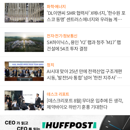
화학·에너지
'DL이앤씨 SMR 협력사' X에너지, '한수원 포
스코 동맹' 센트러스에너지와 우라늄 계약
체결
전자·전기·정보통신
SK하이닉스, 용인 'Y2' 팹과 청주 'M17' 팹
건설에 54조 투자 결정
정치
AI시대 맞아 25년 만에 전력산업 구조개편
시동, '발전5사 통합' 넘어 '한전 지주사' 재편
론도
데스크 리포트
[데스크리포트 8월] 무더운 입추에 든 생각,
제약바이오 하반기 훈풍 기대한다