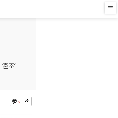
‘혼조’
0