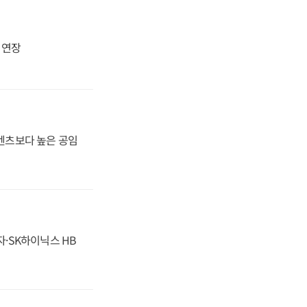
지 연장
·벤츠보다 높은 공임
자·SK하이닉스 HB