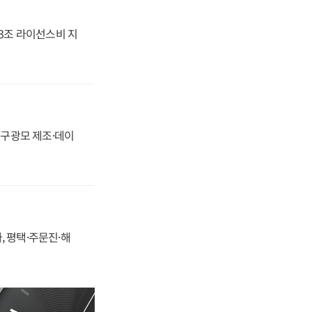
.3조 라이선스비 지
화, 구광모 제조·데이
, 평택·주문진·해