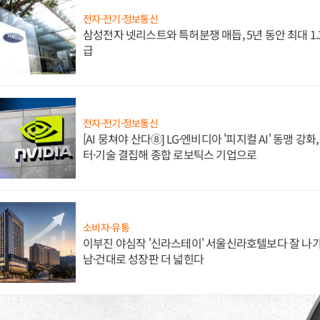
전자·전기·정보통신
삼성전자 넷리스트와 특허분쟁 매듭, 5년 동안 최대 1
급
전자·전기·정보통신
[AI 뭉쳐야 산다⑧] LG·엔비디아 '피지컬 AI' 동맹 강
터·기술 결집해 종합 로보틱스 기업으로
소비자·유통
이부진 야심작 '신라스테이' 서울신라호텔보다 잘 나가
남·건대로 성장판 더 넓힌다