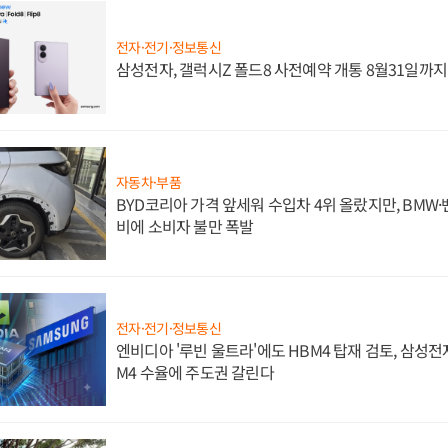
전자·전기·정보통신
삼성전자, 갤럭시Z 폴드8 사전예약 개통 8월31일까
자동차·부품
BYD코리아 가격 앞세워 수입차 4위 올랐지만, BMW
비에 소비자 불만 폭발
전자·전기·정보통신
엔비디아 '루빈 울트라'에도 HBM4 탑재 검토, 삼성전
M4 수율에 주도권 갈린다