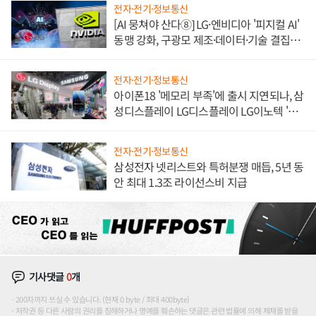
전자·전기·정보통신
[AI 뭉쳐야 산다⑧] LG·엔비디아 '피지컬 AI'
동맹 강화, 구광모 제조·데이터·기술 결집
해 종합 로보틱스 기업으로
전자·전기·정보통신
아이폰18 '메모리 부족'에 출시 지연되나, 삼
성디스플레이 LG디스플레이 LG이노텍 '탈
애플' 수익 다각화 속도
전자·전기·정보통신
삼성전자 넷리스트와 특허분쟁 매듭, 5년 동
안 최대 1.3조 라이선스비 지급
기사댓글
0
개
200자까지 쓰실 수 있습니다. (현재 0 byte / 최대 400byte)
저작권 등 다른 사람의 권리를 침해하거나 명예를 훼손하는 댓글은 관련 법률에 의해 제재를 받을