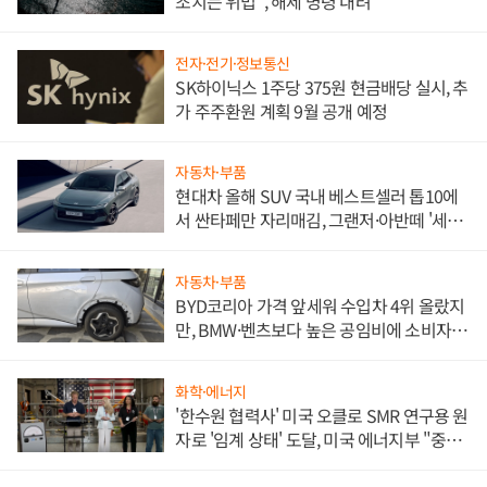
조치는 위법", 해제 명령 내려
전자·전기·정보통신
SK하이닉스 1주당 375원 현금배당 실시, 추
가 주주환원 계획 9월 공개 예정
자동차·부품
현대차 올해 SUV 국내 베스트셀러 톱10에
서 싼타페만 자리매김, 그랜저·아반떼 '세단
쌍끌이'로 내수 방어
자동차·부품
BYD코리아 가격 앞세워 수입차 4위 올랐지
만, BMW·벤츠보다 높은 공임비에 소비자
불만 폭발
화학·에너지
'한수원 협력사' 미국 오클로 SMR 연구용 원
자로 '임계 상태' 도달, 미국 에너지부 "중요
한 이정표"