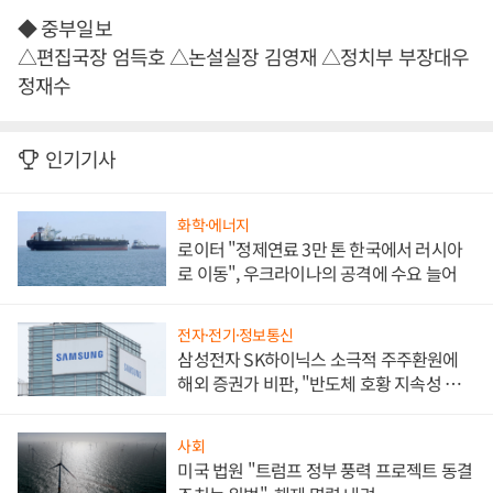
◆ 중부일보
△편집국장 엄득호 △논설실장 김영재 △정치부 부장대우
정재수
인기기사
화학·에너지
로이터 "정제연료 3만 톤 한국에서 러시아
로 이동", 우크라이나의 공격에 수요 늘어
전자·전기·정보통신
삼성전자 SK하이닉스 소극적 주주환원에
해외 증권가 비판, "반도체 호황 지속성 의
문"
사회
미국 법원 "트럼프 정부 풍력 프로젝트 동결