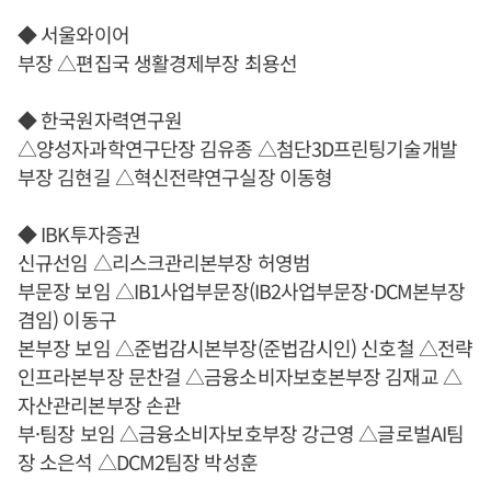
◆ 서울와이어
부장 △편집국 생활경제부장 최용선
◆ 한국원자력연구원
△양성자과학연구단장 김유종 △첨단3D프린팅기술개발
부장 김현길 △혁신전략연구실장 이동형
◆ IBK투자증권
신규선임 △리스크관리본부장 허영범
부문장 보임 △IB1사업부문장(IB2사업부문장·DCM본부장
겸임) 이동구
본부장 보임 △준법감시본부장(준법감시인) 신호철 △전략
인프라본부장 문찬걸 △금융소비자보호본부장 김재교 △
자산관리본부장 손관
부·팀장 보임 △금융소비자보호부장 강근영 △글로벌AI팀
장 소은석 △DCM2팀장 박성훈