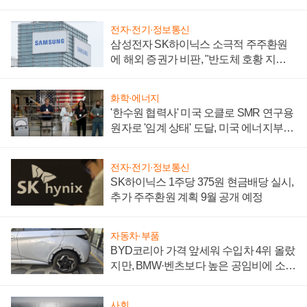
어
전자·전기·정보통신
삼성전자 SK하이닉스 소극적 주주환원
에 해외 증권가 비판, "반도체 호황 지속
성 의문"
화학·에너지
'한수원 협력사' 미국 오클로 SMR 연구용
원자로 '임계 상태' 도달, 미국 에너지부
"중요한 이정표"
전자·전기·정보통신
SK하이닉스 1주당 375원 현금배당 실시,
추가 주주환원 계획 9월 공개 예정
자동차·부품
BYD코리아 가격 앞세워 수입차 4위 올랐
지만, BMW·벤츠보다 높은 공임비에 소비
자 불만 폭발
사회