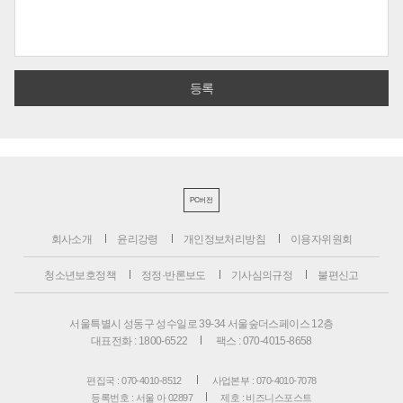
PC버전
회사소개
윤리강령
개인정보처리방침
이용자위원회
청소년보호정책
정정·반론보도
기사심의규정
불편신고
서울특별시 성동구 성수일로 39-34 서울숲더스페이스 12층
대표전화 : 1800-6522
팩스 : 070-4015-8658
편집국 : 070-4010-8512
사업본부 : 070-4010-7078
등록번호 : 서울 아 02897
제호 : 비즈니스포스트