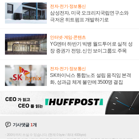
전자·전기·정보통신
삼성전자, 미국 오크리지국립연구소와
극저온 히트펌프 개발하기로
인터넷·게임·콘텐츠
YG엔터 하반기 빅뱅 월드투어로 실적 성
장 증권가 전망, 신인 보이그룹도 주목
전자·전기·정보통신
SK하이닉스 통합노조 설립 움직임 본격
화, 성과급 체계 불만에 3500명 결집
기사댓글
1
개
200자까지 쓰실 수 있습니다. (현재 0 byte / 최대 400byte)