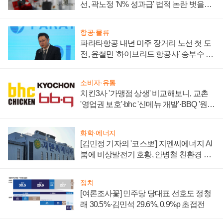
선, 곽노정 'N% 성과급' 법적 논란 벗을지
주목
항공·물류
파라타항공 내년 미주 장거리 노선 첫 도
전, 윤철민 '하이브리드 항공사' 승부수 통
할까
소비자·유통
치킨3사 '가맹점 상생' 비교해보니, 교촌
'영업권 보호'·bhc '신메뉴 개발'·BBQ '원가
부담'
화학·에너지
[김민정 기자의 '코스뽀'] 지엔씨에너지 AI
붐에 비상발전기 호황, 안병철 친환경 에
너지 발전전문기업 향한다
정치
[여론조사꽃] 민주당 당대표 선호도 정청
래 30.5%·김민석 29.6%, 0.9%p 초접전