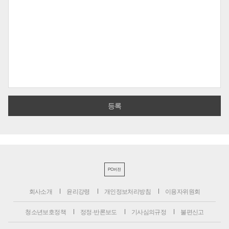
PC버전
회사소개
윤리강령
개인정보처리방침
이용자위원회
청소년보호정책
정정·반론보도
기사심의규정
불편신고