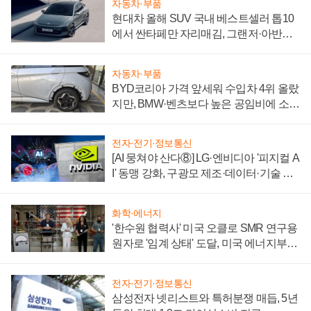
자동차·부품
현대차 올해 SUV 국내 베스트셀러 톱10
에서 싼타페만 자리매김, 그랜저·아반떼
'세단 쌍끌이'로 내수 방어
자동차·부품
BYD코리아 가격 앞세워 수입차 4위 올랐
지만, BMW·벤츠보다 높은 공임비에 소비
자 불만 폭발
전자·전기·정보통신
[AI 뭉쳐야 산다⑧] LG·엔비디아 '피지컬 A
I' 동맹 강화, 구광모 제조·데이터·기술 결
집해 종합 로보틱스 기업으로
화학·에너지
'한수원 협력사' 미국 오클로 SMR 연구용
원자로 '임계 상태' 도달, 미국 에너지부
"중요한 이정표"
전자·전기·정보통신
삼성전자 넷리스트와 특허분쟁 매듭, 5년