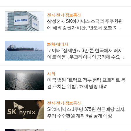
전자·전기·정보통신
삼성전자 SK하이닉스 소극적 주주환원
에 해외 증권가 비판, "반도체 호황 지속
성 의문"
화학·에너지
로이터 "정제연료 3만 톤 한국에서 러시
아로 이동", 우크라이나의 공격에 수요 늘
어
사회
미국 법원 "트럼프 정부 풍력 프로젝트 동
결 조치는 위법", 해제 명령 내려
전자·전기·정보통신
SK하이닉스 1주당 375원 현금배당 실시,
추가 주주환원 계획 9월 공개 예정