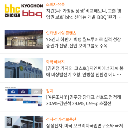
소비자·유통
치킨3사 '가맹점 상생' 비교해보니, 교촌 '영
업권 보호'·bhc '신메뉴 개발'·BBQ '원가 부
담'
인터넷·게임·콘텐츠
YG엔터 하반기 빅뱅 월드투어로 실적 성장
증권가 전망, 신인 보이그룹도 주목
화학·에너지
[김민정 기자의 '코스뽀'] 지엔씨에너지 AI 붐
에 비상발전기 호황, 안병철 친환경 에너지
발전전문기업 향한다
정치
[여론조사꽃] 민주당 당대표 선호도 정청래
30.5%·김민석 29.6%, 0.9%p 초접전
전자·전기·정보통신
삼성전자, 미국 오크리지국립연구소와 극저