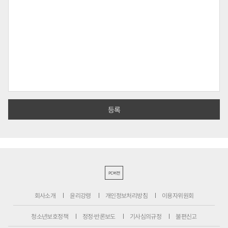
PC버전
회사소개
윤리강령
개인정보처리방침
이용자위원회
청소년보호정책
정정·반론보도
기사심의규정
불편신고