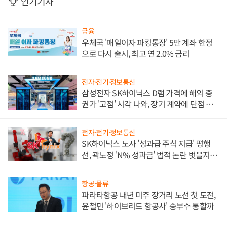
인기기사
금융
우체국 '매일이자 파킹통장' 5만 계좌 한정
으로 다시 출시, 최고 연 2.0% 금리
전자·전기·정보통신
삼성전자 SK하이닉스 D램 가격에 해외 증
권가 '고점' 시각 나와, 장기 계약에 단점 부
각
전자·전기·정보통신
SK하이닉스 노사 '성과급 주식 지급' 평행
선, 곽노정 'N% 성과급' 법적 논란 벗을지 주
목
항공·물류
파라타항공 내년 미주 장거리 노선 첫 도전,
윤철민 '하이브리드 항공사' 승부수 통할까