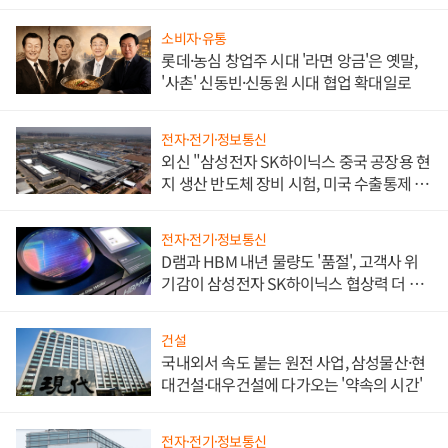
소비자·유통
롯데·농심 창업주 시대 '라면 앙금'은 옛말,
'사촌' 신동빈·신동원 시대 협업 확대일로
전자·전기·정보통신
외신 "삼성전자 SK하이닉스 중국 공장용 현
지 생산 반도체 장비 시험, 미국 수출통제 대
비"
전자·전기·정보통신
D램과 HBM 내년 물량도 '품절', 고객사 위
기감이 삼성전자 SK하이닉스 협상력 더 키
워
건설
국내외서 속도 붙는 원전 사업, 삼성물산·현
대건설·대우건설에 다가오는 '약속의 시간'
전자·전기·정보통신