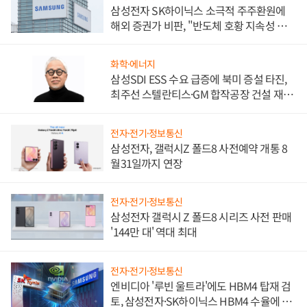
삼성전자 SK하이닉스 소극적 주주환원에
해외 증권가 비판, "반도체 호황 지속성 의
문"
화학·에너지
삼성SDI ESS 수요 급증에 북미 증설 타진,
최주선 스텔란티스·GM 합작공장 건설 재추
진하나
전자·전기·정보통신
삼성전자, 갤럭시Z 폴드8 사전예약 개통 8
월31일까지 연장
전자·전기·정보통신
삼성전자 갤럭시 Z 폴드8 시리즈 사전 판매
'144만 대' 역대 최대
전자·전기·정보통신
엔비디아 '루빈 울트라'에도 HBM4 탑재 검
토, 삼성전자·SK하이닉스 HBM4 수율에 주