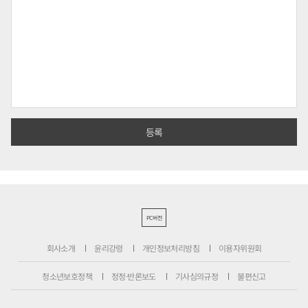
PC버전
회사소개
윤리강령
개인정보처리방침
이용자위원회
청소년보호정책
정정·반론보도
기사심의규정
불편신고