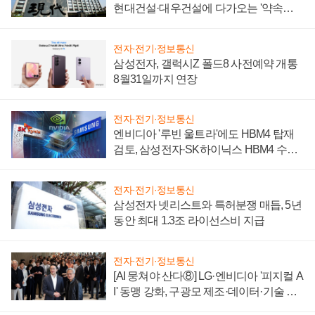
현대건설·대우건설에 다가오는 '약속의
시간'
전자·전기·정보통신
삼성전자, 갤럭시Z 폴드8 사전예약 개통
8월31일까지 연장
전자·전기·정보통신
엔비디아 '루빈 울트라'에도 HBM4 탑재
검토, 삼성전자·SK하이닉스 HBM4 수율
에 주도권 갈린다
전자·전기·정보통신
삼성전자 넷리스트와 특허분쟁 매듭, 5년
동안 최대 1.3조 라이선스비 지급
전자·전기·정보통신
[AI 뭉쳐야 산다⑧] LG·엔비디아 '피지컬 A
I' 동맹 강화, 구광모 제조·데이터·기술 결
집해 종합 로보틱스 기업으로