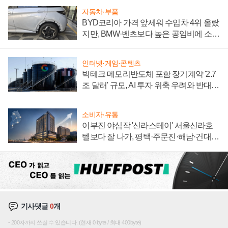
자동차·부품
BYD코리아 가격 앞세워 수입차 4위 올랐
지만, BMW·벤츠보다 높은 공임비에 소비
자 불만 폭발
인터넷·게임·콘텐츠
빅테크 메모리반도체 포함 장기계약 '2.7
조 달러' 규모, AI 투자 위축 우려와 반대
신호
소비자·유통
이부진 야심작 '신라스테이' 서울신라호
텔보다 잘 나가, 평택·주문진·해남·건대로
성장판 더 넓힌다
기사댓글
0
개
200자까지 쓰실 수 있습니다. (현재 0 byte / 최대 400byte)