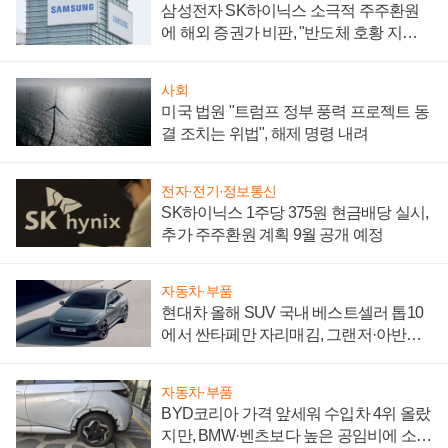
삼성전자 SK하이닉스 소극적 주주환원
에 해외 증권가 비판, "반도체 호황 지속
성 의문"
사회
미국 법원 "트럼프 정부 풍력 프로젝트 동
결 조치는 위법", 해제 명령 내려
전자·전기·정보통신
SK하이닉스 1주당 375원 현금배당 실시,
추가 주주환원 계획 9월 공개 예정
자동차·부품
현대차 올해 SUV 국내 베스트셀러 톱10
에서 싼타페만 자리매김, 그랜저·아반떼
'세단 쌍끌이'로 내수 방어
자동차·부품
BYD코리아 가격 앞세워 수입차 4위 올랐
지만, BMW·벤츠보다 높은 공임비에 소비