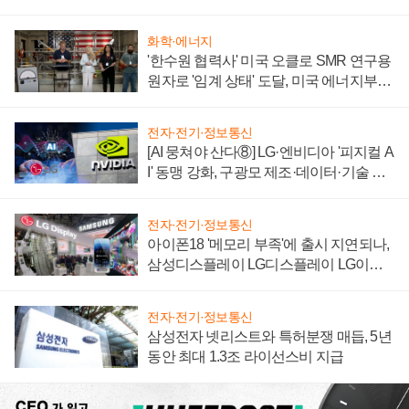
자 불만 폭발
화학·에너지
'한수원 협력사' 미국 오클로 SMR 연구용
원자로 '임계 상태' 도달, 미국 에너지부
"중요한 이정표"
전자·전기·정보통신
[AI 뭉쳐야 산다⑧] LG·엔비디아 '피지컬 A
I' 동맹 강화, 구광모 제조·데이터·기술 결
집해 종합 로보틱스 기업으로
전자·전기·정보통신
아이폰18 '메모리 부족'에 출시 지연되나,
삼성디스플레이 LG디스플레이 LG이노
텍 '탈애플' 수익 다각화 속도
전자·전기·정보통신
삼성전자 넷리스트와 특허분쟁 매듭, 5년
동안 최대 1.3조 라이선스비 지급