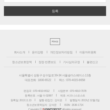
PC버전
회사소개
윤리강령
개인정보처리방침
이용자위원회
청소년보호정책
정정·반론보도
기사심의규정
불편신고
서울특별시 성동구 성수일로 39-34 서울숲더스페이스 12층
대표전화 : 1800-6522
팩스 : 070-4015-8658
편집국 : 070-4010-8512
사업본부 : 070-4010-7078
등록번호 : 서울 아 02897
제호 : 비즈니스포스트
등록일: 2013.11.13
발행·편집인 : 강석운
발행일자: 2013년 12월 2일
청소년보호책임자 : 강석운
ISSN : 2636-171X
Copyright ⓒ
B
USINESSPOST
. All rights reserved.