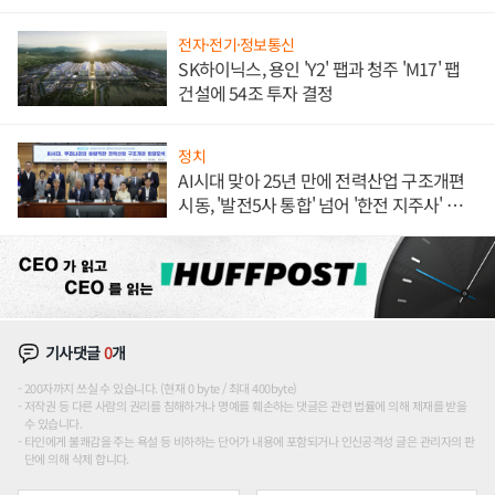
전자·전기·정보통신
SK하이닉스, 용인 'Y2' 팹과 청주 'M17' 팹
건설에 54조 투자 결정
정치
AI시대 맞아 25년 만에 전력산업 구조개편
시동, '발전5사 통합' 넘어 '한전 지주사' 재편
론도
기사댓글
0
개
200자까지 쓰실 수 있습니다. (현재 0 byte / 최대 400byte)
저작권 등 다른 사람의 권리를 침해하거나 명예를 훼손하는 댓글은 관련 법률에 의해 제재를 받을
수 있습니다.
타인에게 불쾌감을 주는 욕설 등 비하하는 단어가 내용에 포함되거나 인신공격성 글은 관리자의 판
단에 의해 삭제 합니다.