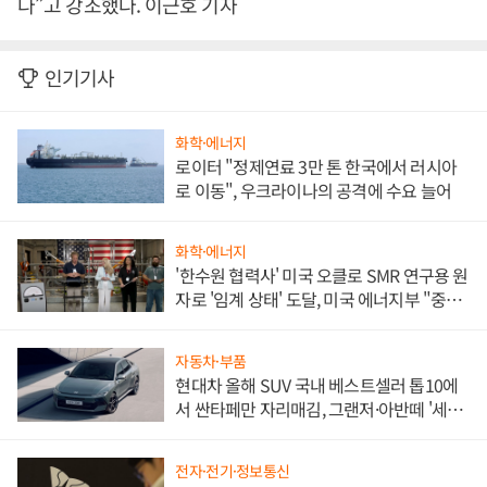
다”고 강조했다. 이근호 기자
인기기사
화학·에너지
로이터 "정제연료 3만 톤 한국에서 러시아
로 이동", 우크라이나의 공격에 수요 늘어
화학·에너지
'한수원 협력사' 미국 오클로 SMR 연구용 원
자로 '임계 상태' 도달, 미국 에너지부 "중요
한 이정표"
자동차·부품
현대차 올해 SUV 국내 베스트셀러 톱10에
서 싼타페만 자리매김, 그랜저·아반떼 '세단
쌍끌이'로 내수 방어
전자·전기·정보통신