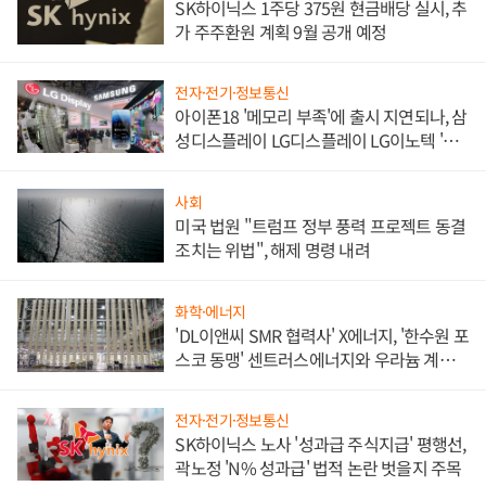
SK하이닉스 1주당 375원 현금배당 실시, 추
가 주주환원 계획 9월 공개 예정
전자·전기·정보통신
아이폰18 '메모리 부족'에 출시 지연되나, 삼
성디스플레이 LG디스플레이 LG이노텍 '탈
애플' 수익 다각화 속도
사회
미국 법원 "트럼프 정부 풍력 프로젝트 동결
조치는 위법", 해제 명령 내려
화학·에너지
'DL이앤씨 SMR 협력사' X에너지, '한수원 포
스코 동맹' 센트러스에너지와 우라늄 계약
체결
전자·전기·정보통신
SK하이닉스 노사 '성과급 주식지급' 평행선,
곽노정 'N% 성과급' 법적 논란 벗을지 주목