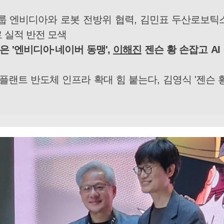
룹 엔비디아와 로봇 전방위 협력, 김민표 두산로보틱
 실적 반전 모색
은 '엔비디아·네이버 동맹',
이해진
젠슨 황 손잡고 AI
플랜트 반도체 인프라 확대 힘 붙는다, 김영식 '젠슨 황