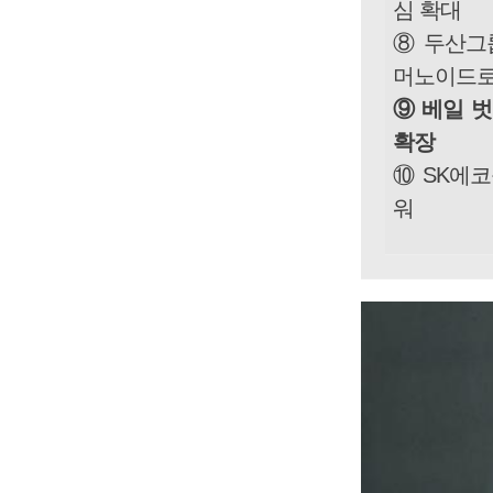
심 확대
⑧ 두산그
머노이드로
⑨ 베일 벗
확장
⑩ SK에코
워