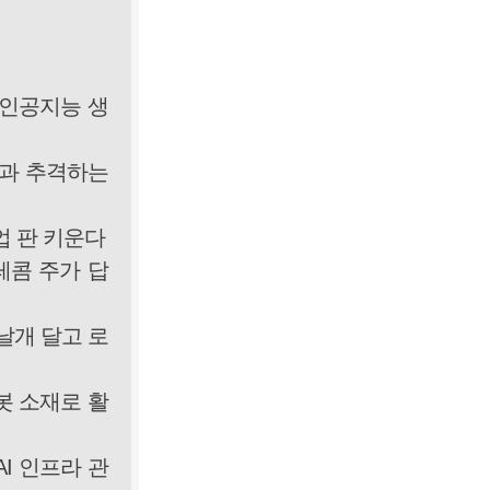
K인공지능 생
태원과 추격하는
사업 판 키운다
텔레콤 주가 답
날개 달고 로
봇 소재로 활
I 인프라 관