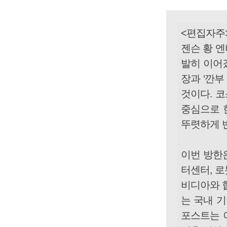
<편집자주
젠슨 황 엔
발히 이어갔
장과 ‘깐부
것이다. 코
중심으로 
뚜렷하게 
이번 방한
터센터, 로
비디아와 
는 국내 
포스트는 