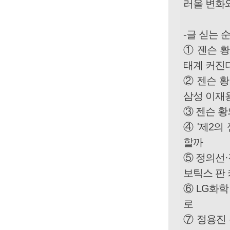
러올 변화
-글 싣는 
① 젠슨 황
태계 커진
② 젠슨 황
삼성 이재
③ 젠슨 황의
④ '제2의
할까
⑤ 정의선·
보틱스 판
⑥ LG화
로
⑦ 정용진 