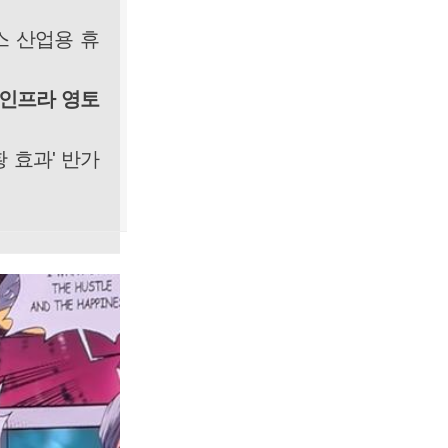
스 산업용 휴
 인프라 영토
 효과' 반가