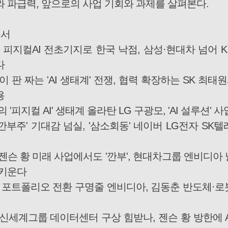
와 파급력, 앞으로의 사업 기회와 과제를 살펴본다.
순서
 피지컬AI 전초기지로 한국 낙점, 삼성·현대차 넘어 
다
이 판 짜는 'AI 생태계' 전쟁, 협력 확장하는 SK 최
용
 '피지컬 AI' 생태계 올라탄 LG 구광모, 'AI 설루션' 
 깐부주' 기대감 넘실, '삼소회동' 네이버 LG전자 SK
젠슨 황 미래 사업에서도 '깐부', 현대차그룹 엔비디아 
 키운다
학 포트폴리오 전환 구명줄 엔비디아, 김동춘 반도체·로
신세계그룹 데이터센터 구상 힘받나, 젠슨 황 방한에 A